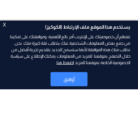
X
يستخدم هذا الموقع ملف الإرتباط (الكوكيز)
نتفهّم أن خصوصيتك على الإنترنت أمر بالغ الأهمية، وموافقتك على تمكيننا
من جمع بعض المعلومات الشخصية عنك يتطلب ثقة كبيرة منك. نحن
نطلب منك هذه الموافقة لأنها ستسمح للجديد بتقديم تجربة أفضل من
ad
خلال التصفح بموقعنا. للمزيد من المعلومات يمكنك الإطلاع على سياسة
الخصوصية الخاصة بموقعنا للمزيد
اضغط هنا
أوافق