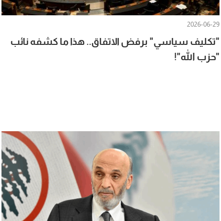
2026-06-29
"تكليف سياسي" برفض الاتفاق.. هذا ما كشفه نائب
"حزب الله"!