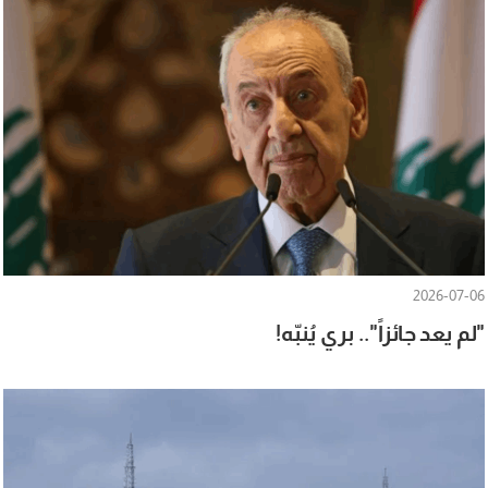
2026-07-06
"لم يعد جائزاً".. بري يُنبّه!