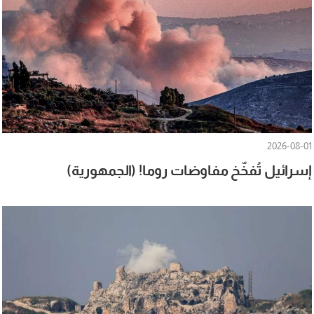
2026-08-01
إسرائيل تُفخّخ مفاوضات روما! (الجمهورية)