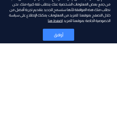
من جمع بعض المعلومات الشخصية عنك يتطلب ثقة كبيرة منك. نحن
نطلب منك هذه الموافقة لأنها ستسمح للجديد بتقديم تجربة أفضل من
2026-07-26
خلال التصفح بموقعنا. للمزيد من المعلومات يمكنك الإطلاع على سياسة
الخصوصية الخاصة بموقعنا للمزيد
اضغط هنا
فيديو - ليساندرو مارتينيز.. مواطنٌ فخري في مسقطه
أوافق
2026-07-26