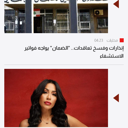
محليات
04:23
إنذارات وفسخ تعاقدات.. "الضمان" يواجه فواتير
الاستشفاء