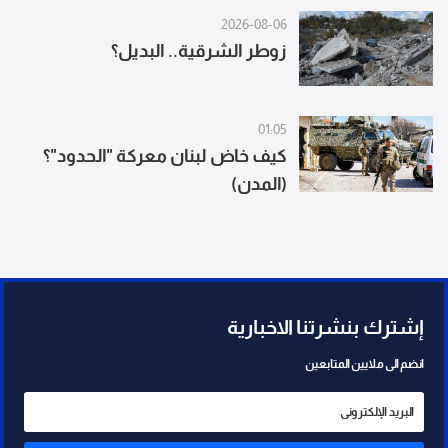
2026-08-06
زوطر الشرقية.. البديل؟
01:05
كيف خاض لبنان معركة "الحدود"؟
(المدن)
إشترك بنشرتنا الاخبارية
انضم الى ملايين المتابعين