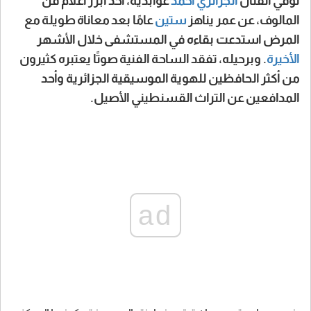
توفّي الفنان
الجزائري
أحمد
عوابدية، أحد أبرز أعلام فن
المالوف، عن عمر يناهز
ستين
عامًا بعد معاناة طويلة مع
المرض استدعت بقاءه في المستشفى خلال الأشهر
الأخيرة
. وبرحيله، تفقد الساحة الفنية صوتًا يعتبره كثيرون
من أكثر الحافظين للهوية الموسيقية الجزائرية وأحد
المدافعين عن التراث القسنطيني الأصيل.
ad