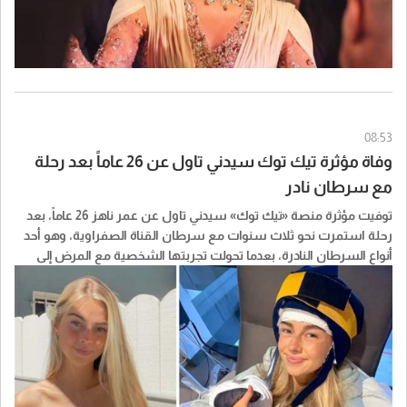
08:53
وفاة مؤثرة تيك توك سيدني تاول عن 26 عاماً بعد رحلة
مع سرطان نادر
توفيت مؤثرة منصة «تيك توك» سيدني تاول عن عمر ناهز 26 عاماً، بعد
رحلة استمرت نحو ثلاث سنوات مع سرطان القناة الصفراوية، وهو أحد
أنواع السرطان النادرة، بعدما تحولت تجربتها الشخصية مع المرض إلى
قصة تابعها أكثر من مليون شخص عبر مواقع التواصل الاجتماعي.