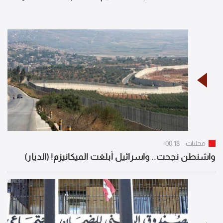
محليات
00:18
واشنطن نجحت.. واسرائيل أبلغت الميكانيزم! (الديار)