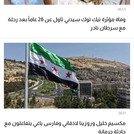
08:53
وفاة مؤثرة تيك توك سيدني تاول عن 26 عاماً بعد رحلة
مع سرطان نادر
08:51
مكسيم خليل وروزينا لاذقاني وفارس ياغي يتفاعلون مع
حادثة جرمانة