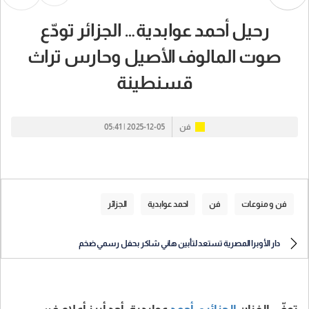
رحيل أحمد عوابدية… الجزائر تودّع
صوت المالوف الأصيل وحارس تراث
قسنطينة
فن
2025-12-05 | 05:41
فن و منوعات
فن
احمد عوابدية
الجزائر
دار الأوبرا المصرية تستعد لتأبين هاني شاكر بحفل رسمي ضخم