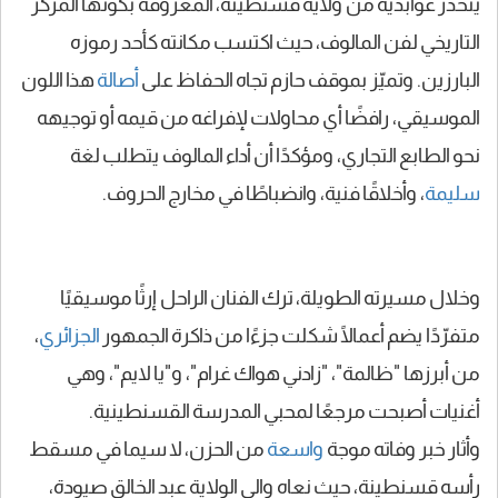
ينحدر عوابدية من ولاية قسنطينة، المعروفة بكونها المركز
التاريخي لفن المالوف، حيث اكتسب مكانته كأحد رموزه
البارزين. وتميّز بموقف حازم تجاه الحفاظ على
أصالة
هذا اللون
الموسيقي، رافضًا أي محاولات لإفراغه من قيمه أو توجيهه
نحو الطابع التجاري، ومؤكدًا أن أداء المالوف يتطلب لغة
سليمة
، وأخلاقًا فنية، وانضباطًا في مخارج الحروف.
وخلال مسيرته الطويلة، ترك الفنان الراحل إرثًا موسيقيًا
متفرّدًا يضم أعمالًا شكلت جزءًا من ذاكرة الجمهور
الجزائري
،
من أبرزها "ظالمة"، "زادني هواك غرام"، و"يا لايم"، وهي
أغنيات أصبحت مرجعًا لمحبي المدرسة القسنطينية.
وأثار خبر وفاته موجة
واسعة
من الحزن، لا سيما في مسقط
رأسه قسنطينة، حيث نعاه والي الولاية عبد الخالق صيودة،