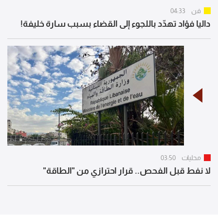
فن
04:33
داليا فؤاد تهدّد باللجوء إلى القضاء بسبب سارة خليفة!
محليات
03:50
لا نفط قبل الفحص.. قرار احترازي من "الطاقة"