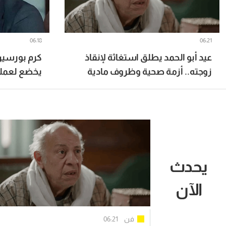
06:18
06:21
عيد أبو الحمد يطلق استغاثة لإنقاذ
كرم بورسين
زوجته.. أزمة صحية وظروف مادية
يخضع لعملي
صعبة
يحدث
الآن
فن
06:21