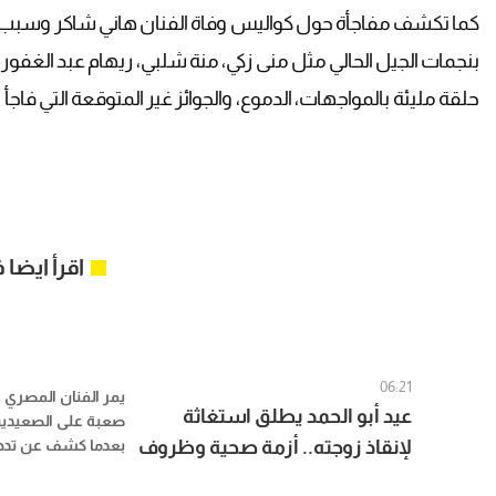
كما تكشف مفاجأة حول كواليس وفاة الفنان هاني شاكر وسبب عد
بنجمات الجيل الحالي مثل منى زكي، منة شلبي، ريهام عبد الغفو
حلقة مليئة بالمواجهات، الدموع، والجوائز غير المتوقعة التي فاج
اقرأ ايضا
06:21
يمر الفنان المصري ع
عيد أبو الحمد يطلق استغاثة
صعبة على الصعيدين 
لإنقاذ زوجته.. أزمة صحية وظروف
بعدما كشف عن تدهور
لزوجته ومعاناتها 
مادية صعبة
والقلب، بالتزامن 