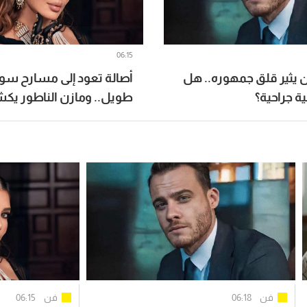
06:15
 يثير قلق جمهوره.. هل
أصالة تعود إلى مسارح سور
ة جراحية؟
طويل.. ومازن الناطور ي
التفاصيل
فن
06:18
فن
06:15