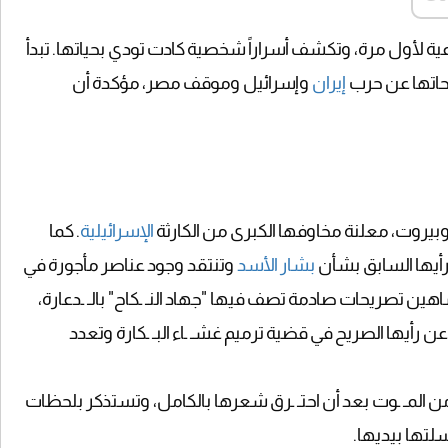
 لأول مرة، وتكشف أسراراً شخصية كادت تودي بحياتها. تبدأ
حاتها عن حرب
إيران
وإسرائيل وموقف مصر، مؤكدة أن
بيروت، معلنة مخاوفها الكبرى من الكارثة
الإسرائيلية
. كما
رأيها السابق بشأن
بشار الأسد
وتنتقد وجود عناصر مأجورة في
هين تصريحات صادمة تصف فيها "جهاد النـ ـكاح" بالـ ـدعارة،
 رأيها الصريح في قضية ترميم غشـ ـاء البـ ـكارة وتعدد
من المـ ـوت بعد أن احتـ ـرق شعرها بالكامل، وتستذكر بلحظات
سلتها بيديها.