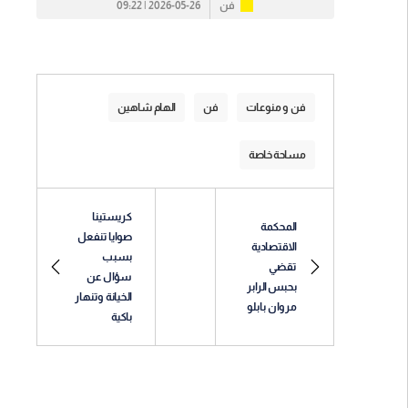
فن
2026-05-26 | 09:22
فن و منوعات
فن
الهام شاهين
مساحة خاصة
كريستينا
المحكمة
صوايا تنفعل
الاقتصادية
بسبب
تقضي
سؤال عن
بحبس الرابر
الخيانة وتنهار
مروان بابلو
باكية