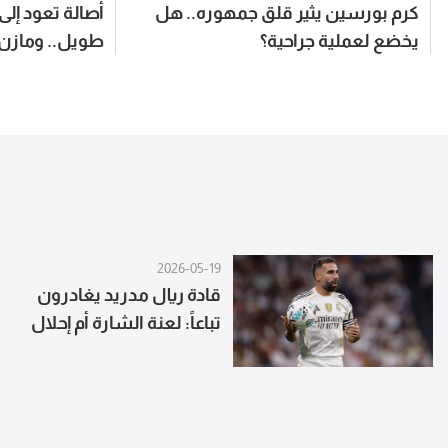
كرم بورسين يثير قلق جمهوره.. هل
أصالة تعود إل
يخضع لعملية جراحية؟
طويل.. ومازن 
2026-05-19
قادة ريال مدريد يغادرون
تباعاً: لعنة الشارة أم إحلال
ديمقراطي؟