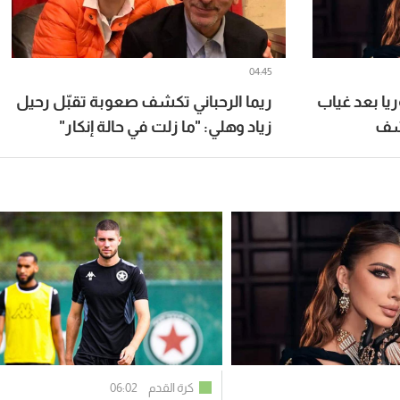
04:45
يا بعد غياب
ريما الرحباني تكشف صعوبة تقبّل رحيل
كشف
زياد وهلي: "ما زلت في حالة إنكار"
كرة القدم
06:02