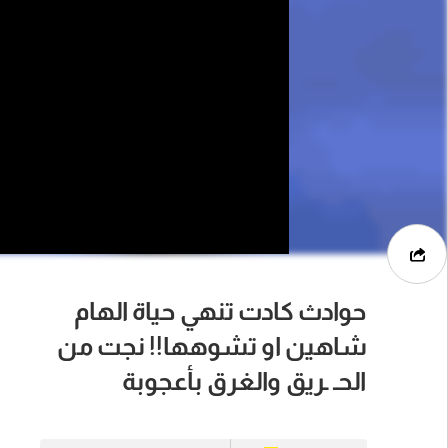
حوادث كادت تنهي حياة الهام
شاهين او تشوهها!! نجت من
الحـ ـريق والغرق بأعجوبة