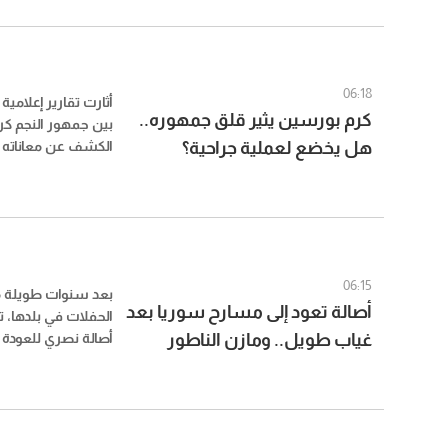
وصفها بالصعبة بس
وارتفاع تكاليف الحياة
06:18
أثارت تقارير إعلامية
كرم بورسين يثير قلق جمهوره..
بين جمهور النجم كر
هل يخضع لعملية جراحية؟
الكشف عن معاناته خل
مشكلة صحية في ال
خضوعه لجلسات علا
اللجوء إلى تدخل جر
حالته.
06:15
بعد سنوات طويلة من
أصالة تعود إلى مسارح سوريا بعد
الحفلات في بلدها، ت
غياب طويل.. ومازن الناطور
أصالة نصري للعودة
جديد، في خطوة من
يكشف التفاصيل
السوري، الذي يترقب 
سنوات.