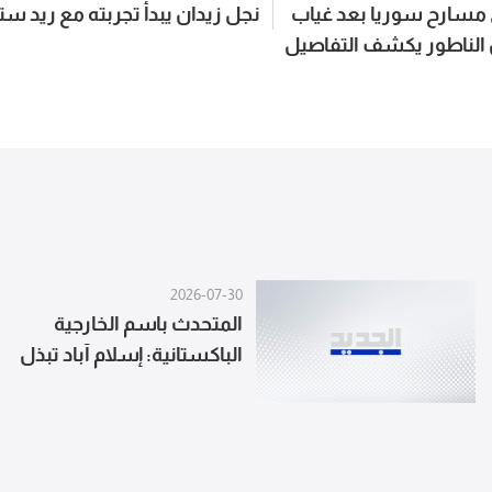
ى مسارح سوريا بعد غياب
نجل زيدان يبدأ تجربته مع ريد ستا
الناطور يكشف التفاصيل
2026-07-30
المتحدث باسم الخارجية
الباكستانية: إسلام آباد تبذل
قصارى جهدها لإحياء
المفاوضات بين الولايات
المتحدة وإيران