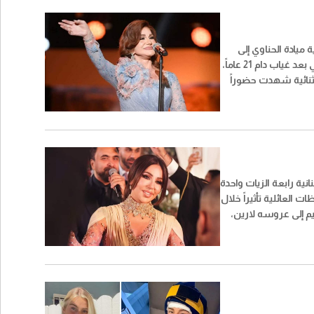
 ميادة الحناوي إلى
مسرح قرطاج الدولي بعد غياب دام 21 عاماً،
نائية شهدت حضوراً
ا أن لقطة عفوية من
لت إلى واحدة من أكثر
ً عبر مواقع التواصل
انية رابعة الزيات واحدة
ت العائلية تأثيراً خلال
يم إلى عروسه لارين،
طقة البترون شمالي
عت بين الفرح والتأثر،
 الأتات إحياء السهرة.