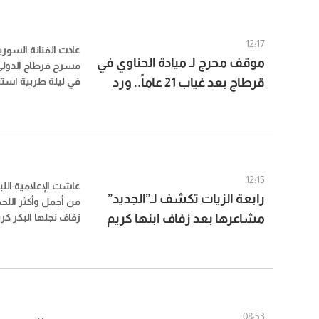
12:17
عادت الفنانة السورية
موقف محرج لـ ميادة الحناوي في
قرطاج بعد غياب 21 عاماً.. ورد
في ليلة طربية استث
جماهيرياً كبيراً، إل
فعلها يتصدر
الحفل سرعان ما تحو
لحظات السهرة تداولا
الاجتماعي.
12:15
عاشت الإعلامية اللبن
رابعة الزيات تكشف لـ”الجديد”
من أجمل وأكثر اللحظا
مشاعرها بعد زفاف ابنها كريم
زفاف نجلها البكر كر
في حفل أقيم في من
ورسالة خاصة للعروسين
لبنان، وسط أجواء جم
فيما تولى الفنان نادر
08:53