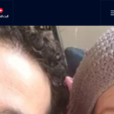
البث ال