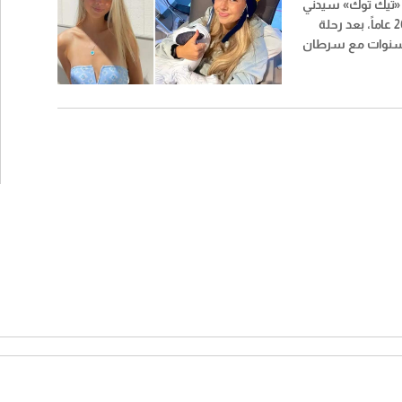
«تيك توك» سيدني
تاول عن عمر ناهز 26 عاماً، بعد رحلة
سنوات مع سرطان
هو أحد أنواع السرطان
ت تجربتها الشخصية مع
ها أكثر من مليون
واصل الاجتماعي.