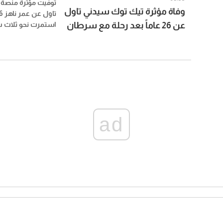
توفيت مؤثرة منصة 
وفاة مؤثرة تيك توك سيدني تاول
عن 26 عاماً بعد رحلة مع سرطان
استمرت نحو ثلاث 
القناة الصفراوية، و
نادر
النادرة، بعدما تحول
المرض إلى قصة تابع
شخص عبر مواقع الت
ad