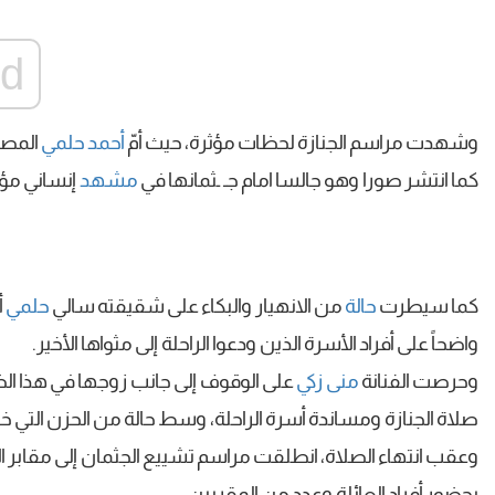
ad
وشهدت مراسم الجنازة لحظات مؤثرة، حيث أمّ
أحمد حلمي
المصل
كما انتشر صورا وهو جالسا امام جـ ـثمانها في
مشهد
إنساني مؤث
كما سيطرت
حالة
من الانهيار والبكاء على شقيقته سالي
حلمي
أ
واضحاً على أفراد الأسرة الذين ودعوا الراحلة إلى مثواها الأخير.
وحرصت الفنانة
منى زكي
على الوقوف إلى جانب زوجها في هذا ا
صلاة الجنازة ومساندة أسرة الراحلة، وسط حالة من الحزن التي خ
وعقب انتهاء الصلاة، انطلقت مراسم تشييع الجثمان إلى مقابر 
بحضور أفراد العائلة وعدد من المقربين.