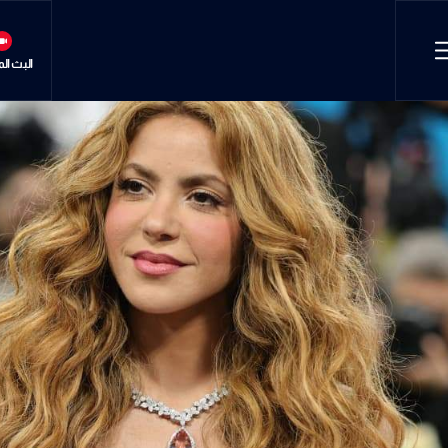
البث ال