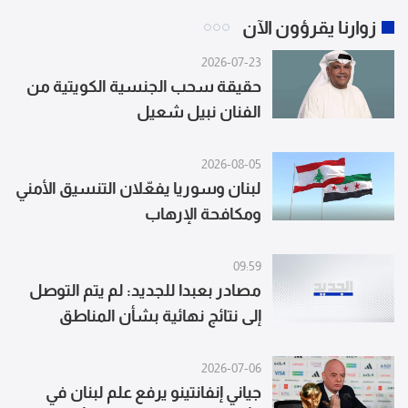
زوارنا يقرؤون الآن
2026-07-23
حقيقة سحب الجنسية الكويتية من
الفنان نبيل شعيل
2026-08-05
لبنان وسوريا يفعّلان التنسيق الأمني
ومكافحة الإرهاب
09:59
مصادر بعبدا للجديد: لم يتم التوصل
إلى نتائج نهائية بشأن المناطق
النموذجية مع تمسّك لبنان بالانتقال
إلى مناطق جديدة وإصرار إسرائيل على
2026-07-06
جياني إنفانتينو يرفع علم لبنان في
التحقق في المنطقتين الأوليين أولًا