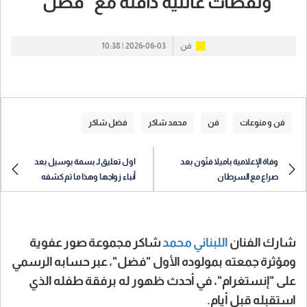
ولقطات عائلية دافئة مع "فضل"
فن
2026-06-03 | 10:38
فن و منوعات
فن
محمد شاكر
فضل شاكر
وفاة الإعلامية باميلا فنّون بعد
اول تعليق لـ بسمة بوسيل بعد
صراع مع السرطان
أنباء زواجها وهذا ما تم كشفه
شارك الفنان
اللبناني محمد
شاكر مجموعة صور عفوية
ومؤثرة جمعته بمولوده الأول "فضل"، عبر حسابه الرسمي
على "إنستغرام"، في أحدث ظهور له برفقة طفله الذي
استقبله قبل أيام.