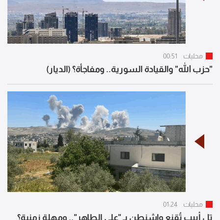
محليات
00:51
"حزب الله" والقيادة السورية.. ومفاجأة؟ (الديار)
محليات
01:24
تل أبيب تُقنع واشنطن بـ "علي الطاهر".. ومهلة زمنية؟