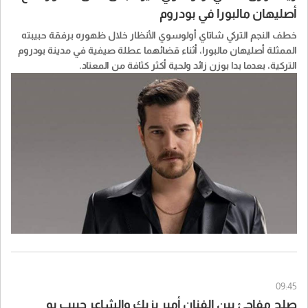
أصليهان مالبورا في بودروم
خطف النجم التركي شاتاي أولوسوي الأنظار خلال ظهوره برفقة حبيبته
الممثلة أصليهان مالبورا، أثناء قضائهما عطلة صيفية في مدينة بودروم
التركية، بعدما بدا بوزن زائد ولحية أكثر كثافة من المعتاد.
09:45
صلح مفاجئ بين الفنان أمير يزبك والشاعر حبيب بو