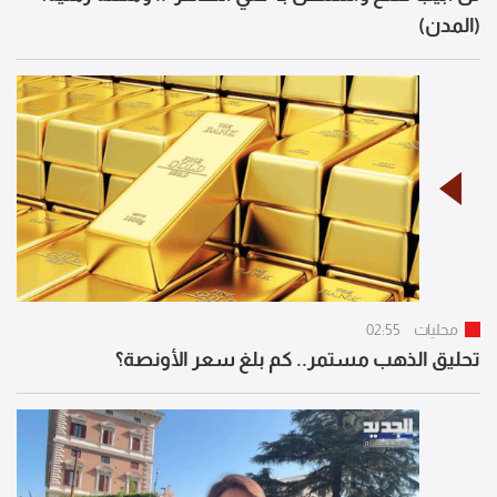
(المدن)
محليات
02:55
تحليق الذهب مستمر.. كم بلغ سعر الأونصة؟