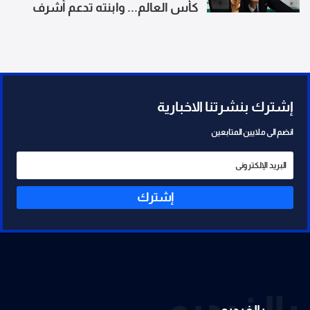
كأس العالم... وابنته تدعم أشرف
حكيمي بقميص المغرب
إشترك بنشرتنا الاخبارية
انضم الى ملايين المتابعين
إشترك
بالفيديو
بالفيديو