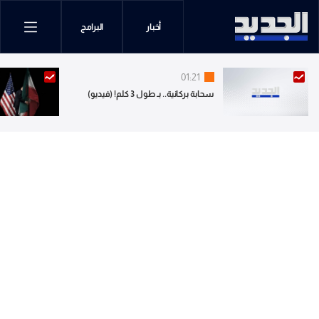
أخبار
البرامج
01:21
سحابة بركانية.. بـ طول 3 كلم! (فيديو)