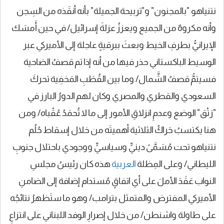
نتنياهو "بالمجنون" و"تربيحة الجميلة" بأنه أنقَذه من السِجن
وأنه مكروهٌ من الجميع ويعززُ عزلةَ إسرائيل/ في حين أَمسَك
الإيرانيُّ بطرفِ الخيط وبعثَ ببرقيةٍ عاجلة إلى الأميركي عبر
الوسيط الباكستاني حذر فيها من أنه إذا تم قصفُ الضاحية
فسيتمُّ قصفُ الشَّمال/ وما بين القُطَبِ المَخفِية تحركَ
السعودي والقطري والمصري وكان لهم الدورُ البارز في
"رَتْق" الوضع وعدمِ انزلاقِ الأمور إلى ما لا تُحمَدُ عُقْباه/ ومن
هنا يكتسبُ حَراكُ الثلاثية أهميتَه من خلال إسقاط حُلُم
نتنياهو تحت مُسَمَّىً دينيٍّ وسياسيٍّ ووجودي باحتلال جنوبِ
الليطاني/ وعلى المِظلة
العربية
هذه كان رئيسُ مجلسِ
النواب عَقَدَ الأملَ على أي اتفاقٍ مُستدام إضافة إلى الضامنِ
الأميركي المفترض والمتمثل بترامب/ وهو ما ستَظهرُ نتائجُه
على طاولة واشنطن/ من خلال إصرارِ الوفد اللبناني على انتزاعِ