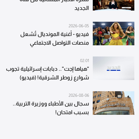
الجديد
2026-06-05
فيديو - أغنية المونديال تُشعل
منصات التواصل الاجتماعي
02:01
"هياها إجت".. دبابات إسرائيلية تجوب
شوارع زوطر الشرقية! (فيديو)
2026-08-06
سجال بين الأطباء ووزيرة التربية..
بسبب امتحان!