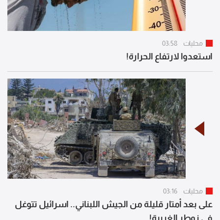
محليات
03:58
استعدوا لارتفاع الحرارة!
محليات
03:16
على بعد أمتار قليلة من الجيش اللبناني.. اسرائيل تتوغل
في زوطر الغربية!