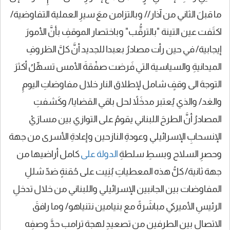
ما قبلَ الثاني من آذار// وبالتزامن معَ سيرِ العملية التفاوضية/
اكتَفت عين التينة "بالترقُّب" وباختصار الموقفِ بأنَّ الأمورَ
إيجابية/ في حين رأت مصادرُ بعبدا للجديد أنَّ كلَّ الظروفِ
الميدانيةِ والسياسية التي فَرضت صفْقةَ الأمس تسهِّلُ أكثرَ
التوجهَ الى وقفٍ شامل لإطلاق النار خلال مفاوضاتِ اليومِ
والغد/ والذي يُعتبر مدخَلاً لحل باقي القضايا/ وكَشفتِ
المصادرُ أنَّ الطرحَ اللبناني يقومُ على التوازي بين مسارَيْ
الإنسحابِ الإسرائيلي وعودةِ النازحين وإعادةِ الأسرى من جهة
وحصرِ السلاح وبسطِ سلطةِ
الدولة على
كامل أراضيها من
جهة ثانية/ كلُّ هذه المعطياتِ بُنِيت على حُقنةٍ ضدّ شللِ
المفاوضات بين الجانبين الإسرائيلي واللبناني من خلال تدخلِ
الرئيسِ الأميركي مباشَرةً مع بنيامين نتنياهو/ وما رافقَ
الاتصال بين الطرفين من تصعيدِ لهجة ترامب حدَّ وصفِه