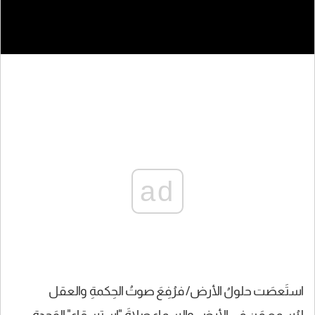
ad
استَعصَت حلولُ الأرض/ فرُفِعَ صوتُ الحِكمةِ والعقل
ليُسمِع مَن في الأرضِ والسماء صلاةَ "استسقاء" الوَحدةِ