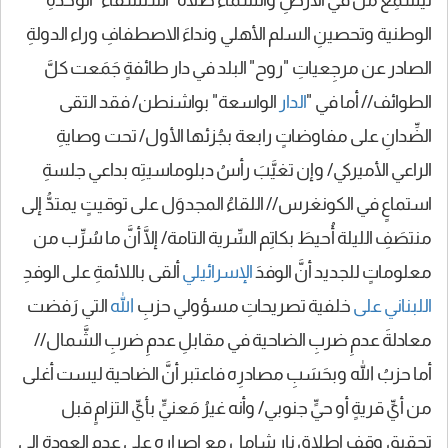
الوطنية وتحصينِ السلم الأهلي ونداءَ الاصطفافِ وراء الدولةِ
الصادر عن مرجِعياتِ "روح" البلد في دار طائفةٍ جَمَعت كلَّ
الطوائف// أما في "
الدار
الواسعة" بواشنطن/ فقد التقى
الضِّدانِ على مفاوضاتٍ رابعة بجُزئها الأول/ تحت وصايةِ
الراعي الأميركي/ وإن تغيَّبَ رأسُ دبلوماسيتِه بداعي جلسةِ
استماعٍ في الكونغرس// اللقاءُ المجدوَل على توقيتٍ يمتدُّ إلى
منتصَفِ الليلة أُحيطَ بكاتِم السِّرية التامة/ إلَّا أنَّ ما سُرِّب من
معلوماتٍ للجديد أنَّ الوفدَ
الإسرائيلي
ألقى باللائمةِ على الوفدِ
اللبناني على
خلفية تصريحاتِ مسؤولي حزبِ
الله
التي رَفضت
معادلةَ عدمِ ضربِ الضاحية في مقابلِ عدمِ ضربِ الشَّمال//
أما حزبُ الله وبحَسَبِ مصادرِه فاعتبر أنَّ الضاحية ليست أغلى
من أيِّ قريةٍ أو حيٍّ جنوبي/ وأنه غيرُ مَعنيٍّ بأيِّ التزامٍ قبل
تحقيقِ وقفِ إطلاقِ نارٍ شامل مع إصرارِه على عدمِ العودة إلى