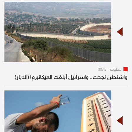
محليات
00:18
واشنطن نجحت.. واسرائيل أبلغت الميكانيزم! (الديار)