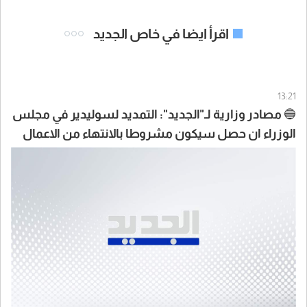
اقرأ ايضا في خاص الجديد
13:21
🔵 مصادر وزارية لـ"الجديد": التمديد لسوليدير في مجلس
الوزراء ان حصل سيكون مشروطا بالانتهاء من الاعمال
المكلفة بها سوليدير بانتظار مناقشة التقرير التي خلصت
اليه اللجنة وعلى أساسه يتخذ القرار