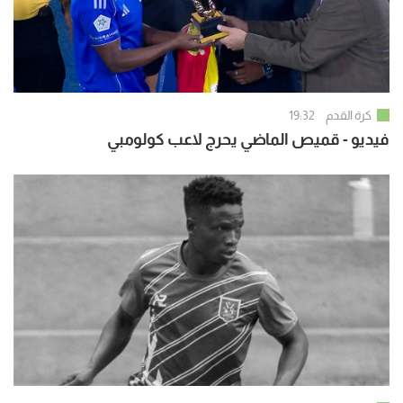
كرة القدم
19:32
فيديو - قميص الماضي يحرج لاعب كولومبي