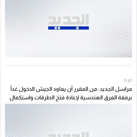
11:47
مراسل الجديد: من المقرر أن يعاود الجيش الدخول غداً
برفقة الفرق الهندسية لإعادة فتح الطرقات واستكمال
انتشاره علماً أن إحدى دورياته تعرّضت خلال المهمة
لمضايقات من مُسيّرة إسرائيلية