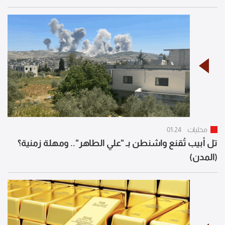
محليات
01:24
تل أبيب تُقنع واشنطن بـ "علي الطاهر".. ومهلة زمنية؟
(المدن)