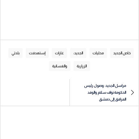
خاص الجديد
محليات
الجديد:
غارات
إستهدفت
بلدتي
الزرارية
والغسانية
مراسل الجديد: وصول رئيس
الحكومة نواف سلام والوفد
المرافق إلى دمشق