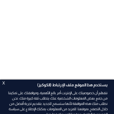
X
يستخدم هذا الموقع ملف الإرتباط (الكوكيز)
نتفهّم أن خصوصيتك على الإنترنت أمر بالغ الأهمية، وموافقتك على تمكيننا
من جمع بعض المعلومات الشخصية عنك يتطلب ثقة كبيرة منك. نحن
نطلب منك هذه الموافقة لأنها ستسمح للجديد بتقديم تجربة أفضل من
ad
خلال التصفح بموقعنا. للمزيد من المعلومات يمكنك الإطلاع على سياسة