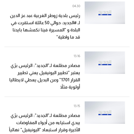
04:30
رئيس بلدية زوطر الغربية عبد عز الدين
لـ #الجديد: حوالي 50 عائلة استقرت في
البلدة و "المسيرة فينا نكمشها بايدنا
قد ما واطية"
13:16
مصادر مطلعة لـ"الجديد": الرئيس برّي
يعتبر "تطيير اليونيفيل يعني تطيير
القرار 1701" وعن البديل يعطي لايطاليا
أولوية مثلاً
13:15
مصادر مطلعة لـ"الجديد": الرئيس برّي
يبدي استياءه من أجواء المفاوضات
الأخيرة وقرار استبعاد "اليونيفيل" نهائياً