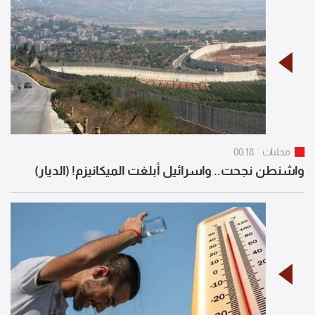
محليات
00:18
واشنطن نجحت.. واسرائيل أبلغت الميكانيزم! (الديار)