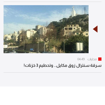
محليات
04:49
سرقة سنترال زوق مكايل.. وتحطيم 3 خزنات!