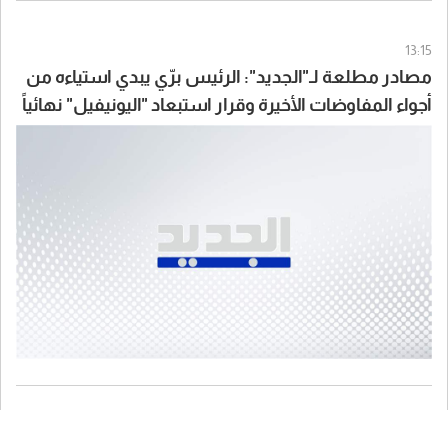
13:15
مصادر مطلعة لـ"الجديد": الرئيس برّي يبدي استياءه من
أجواء المفاوضات الأخيرة وقرار استبعاد "اليونيفيل" نهائياً