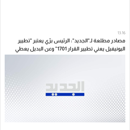
13:16
مصادر مطلعة لـ"الجديد": الرئيس برّي يعتبر "تطيير
اليونيفيل يعني تطيير القرار 1701" وعن البديل يعطي
لايطاليا أولوية مثلاً