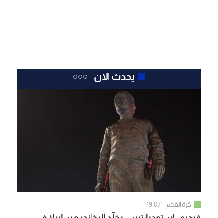
يحدث الآن
كرة القدم
19:07
فيديو - إستوديانتيس يخلّد أليخاندرو سابيلا في