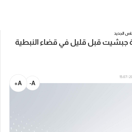
اص الجديد
ة جبشيت قبل قليل في قضاء النبطية
202
A+
A-