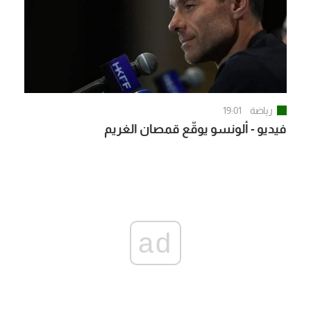
رياضة
19:01
فيديو - ألونسو يوقّع قمصان الغريم
ad