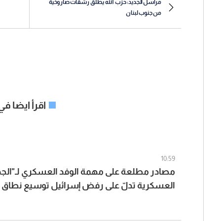
مراسل الجديد: حزب الله يطلق رشقات صاروخية
من جنوب لبنان
اقرأ ايضا ف
10:59
مصادر مطلعة على مهمة الوفد العسكري لـ"الجد
العسكرية تدلّ على رفض إسرائيل توسيع نطاق ال
بدءًا من رفضها الانسحاب