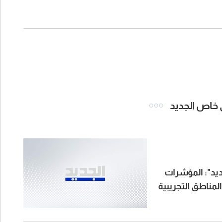
ي خاص الجديد
يد": المؤشرات
مناطق التجريبية