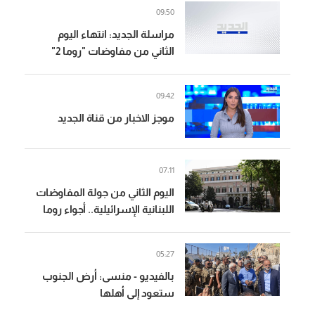
الأولى منذ وقف إطلاق النار في
09:50
مواجهة الجيش اللبناني في بلدة
مراسلة الجديد: انتهاء اليوم
المنصوري ومناطق أخرى
الثاني من مفاوضات "روما 2"
09:42
موجز الاخبار من قناة الجديد
07:11
اليوم الثاني من جولة المفاوضات
اللبنانية الإسرائيلية.. أجواء روما
وقصر بعبدا في نشرة الظهيرة
05:27
بالفيديو - منسى: أرض الجنوب
ستعود إلى أهلها