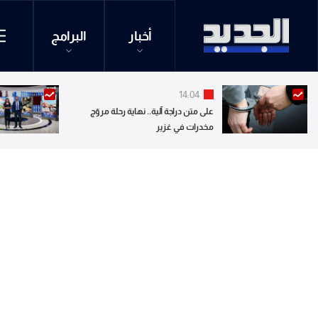
أخبار
البرامج
14:04
على متن دراجة آلية.. نهاية رحلة مروّج
مخدرات في غزير