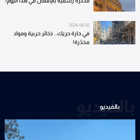
مذكرة رسمية بالإقفال في هذا اليوم!
2026-08-02
في حارة حريك.. ذخائر حربية ومواد
مخدّرة!
بالفيديو
بالفيديو