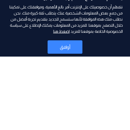
نتفهّم أن خصوصيتك على الإنترنت أمر بالغ الأهمية، وموافقتك على تمكيننا
من جمع بعض المعلومات الشخصية عنك يتطلب ثقة كبيرة منك. نحن
نطلب منك هذه الموافقة لأنها ستسمح للجديد بتقديم تجربة أفضل من
ad
خلال التصفح بموقعنا. للمزيد من المعلومات يمكنك الإطلاع على سياسة
الخصوصية الخاصة بموقعنا للمزيد
اضغط هنا
أوافق
أخبار