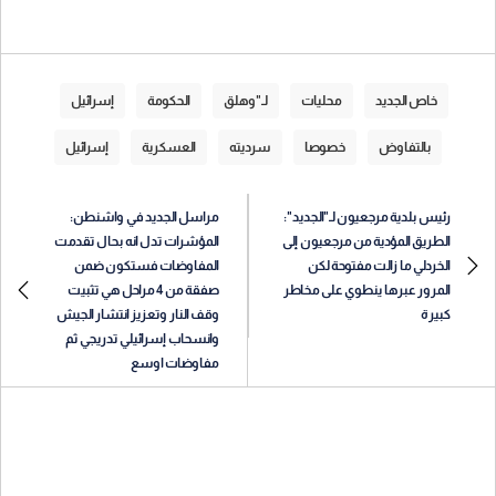
خاص الجديد
محليات
لـ"وهلق
الحكومة
إسرائيل
بالتفاوض
خصوصا
سرديته
العسكرية
إسرائيل
رئيس بلدية مرجعيون لـ"الجديد":
مراسل الجديد في واشنطن:
الطريق المؤدية من مرجعيون إلى
المؤشرات تدل انه بحال تقدمت
الخردلي ما زالت مفتوحة لكن
المفاوضات فستكون ضمن
المرور عبرها ينطوي على مخاطر
صفقة من 4 مراحل هي تثبيت
كبيرة
وقف النار وتعزيز انتشار الجيش
وانسحاب إسرائيلي تدريجي ثم
مفاوضات اوسع