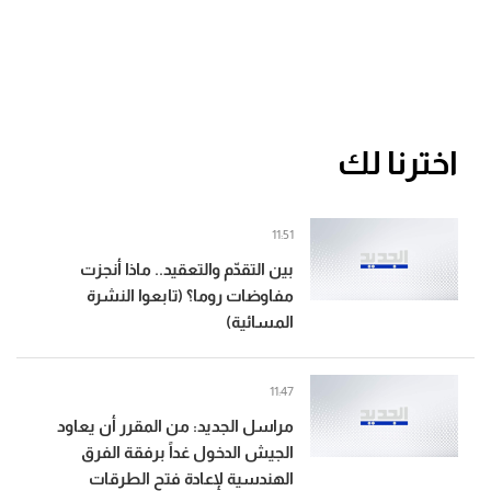
انتشاره علماً أن إحدى دورياته تعرّضت خلال المهمة
لمضايقات من مُسيّرة إسرائيلية
اخترنا لك
11:51
بين التقدّم والتعقيد.. ماذا أنجزت
مفاوضات روما؟ (تابعوا النشرة
المسائية)
11:47
مراسل الجديد: من المقرر أن يعاود
الجيش الدخول غداً برفقة الفرق
الهندسية لإعادة فتح الطرقات