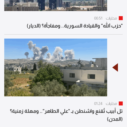
محليات
00:51
"حزب الله" والقيادة السورية.. ومفاجأة؟ (الديار)
محليات
01:24
تل أبيب تُقنع واشنطن بـ "علي الطاهر".. ومهلة زمنية؟
(المدن)