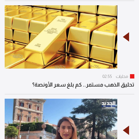
محليات
02:55
تحليق الذهب مستمر.. كم بلغ سعر الأونصة؟