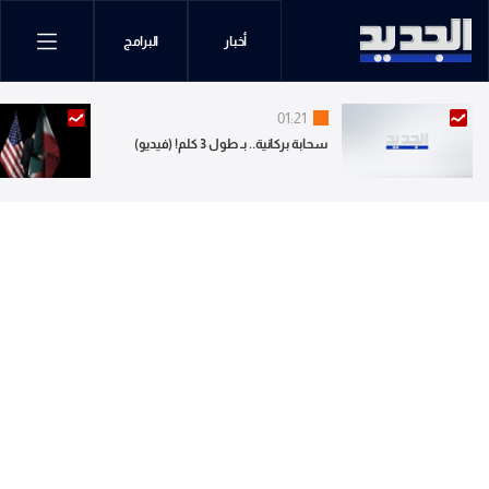
أخبار
البرامج
01:21
سحابة بركانية.. بـ طول 3 كلم! (فيديو)