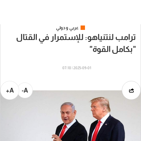
عربي و دولي
ترامب لنتنياهو: للإستمرار في القتال
"بكامل القوة"
2025-09-01 | 07:18
A+
A-