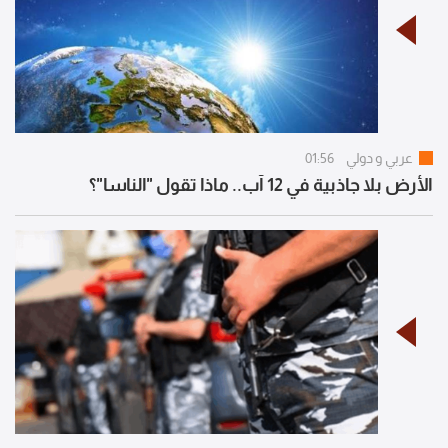
عربي و دولي
01:56
الأرض بلا جاذبية في 12 آب.. ماذا تقول "الناسا"؟