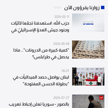
زوارنا يقرؤون الآن
2026-05-11
حزب الله: استهدفنا تجمّعا لآليّات
وجنود جيش العدوّ الإسرائيليّ في
بلدة طيرحرفا بمحلّقة انقضاضيّة
وحقننا إصابة مؤكدة وشوهدت
2026-08-04
ألسنة النيران تندلع من إحدى
"كمية كبيرة من الدرونات".. ماذا
يحصل في طرابلس؟
صهاريج الوقود في المكان
06:25
لبنان يواصل حصد الميدالياّت في
"بطولة الحسن المفتوحة"
2026-07-27
بالصور - سوريا تعلن إحباط تهريب