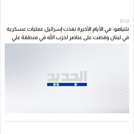
07:22
نتنياهو: في الأيام الأخيرة نفذت إسرائيل عمليات عسكرية
في لبنان وقضت على عناصر لحزب الله في منطقة علي
طاهر ولا يمكنني الخوض في تفاصيل ذلك