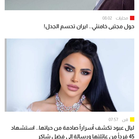
محليات
08:02
حول مجتبى خامنئي.. ايران تحسم الجدل!
فن
07:57
ليال عبود تكشف أسراراً صادمة من حياتها.. استشهاد
45 فرداً من عائلتها ورسالة إلى فضل شاكر