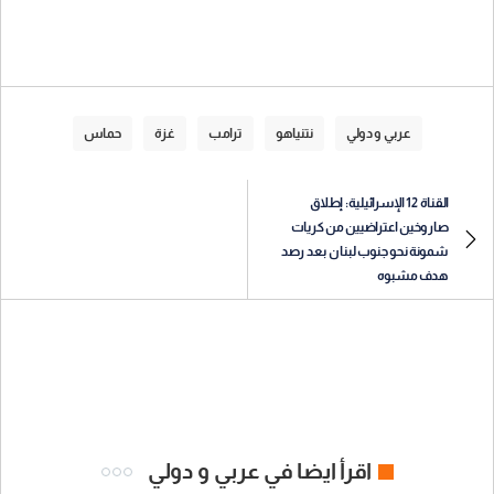
عربي و دولي
نتنياهو
ترامب
غزة
حماس
القناة 12 الإسرائيلية: إطلاق
صاروخين اعتراضيين من كريات
شمونة نحو جنوب لبنان بعد رصد
هدف مشبوه
اقرأ ايضا في عربي و دولي