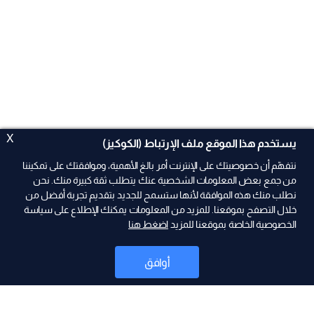
X
يستخدم هذا الموقع ملف الإرتباط (الكوكيز)
نتفهّم أن خصوصيتك على الإنترنت أمر بالغ الأهمية، وموافقتك على تمكيننا
من جمع بعض المعلومات الشخصية عنك يتطلب ثقة كبيرة منك. نحن
نطلب منك هذه الموافقة لأنها ستسمح للجديد بتقديم تجربة أفضل من
ad
خلال التصفح بموقعنا. للمزيد من المعلومات يمكنك الإطلاع على سياسة
الخصوصية الخاصة بموقعنا للمزيد
اضغط هنا
أوافق