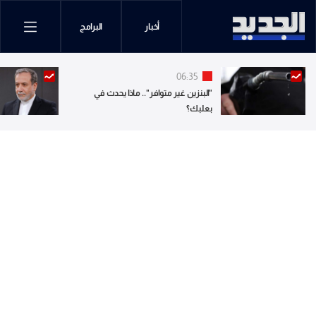
أخبار
البرامج
06:35
"البنزين غير متوافر".. ماذا يحدث في
بعلبك؟