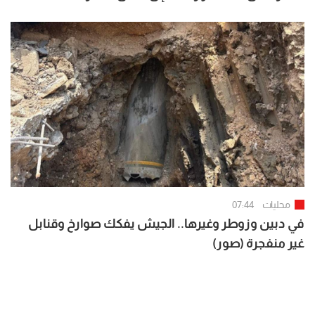
محليات
07:44
في دبين وزوطر وغيرها.. الجيش يفكك صوارخ وقنابل
غير منفجرة (صور)