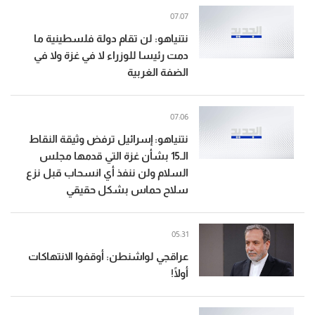
07:07
نتنياهو: لن تقام دولة فلسطينية ما
دمت رئيسا للوزراء لا في غزة ولا في
الضفة الغربية
07:06
نتنياهو: إسرائيل ترفض وثيقة النقاط
الـ15 بشأن غزة التي قدمها مجلس
السلام ولن ننفذ أي انسحاب قبل نزع
سلاح حماس بشكل حقيقي
05:31
عراقجي لواشنطن: أوقفوا الانتهاكات
أولًا!