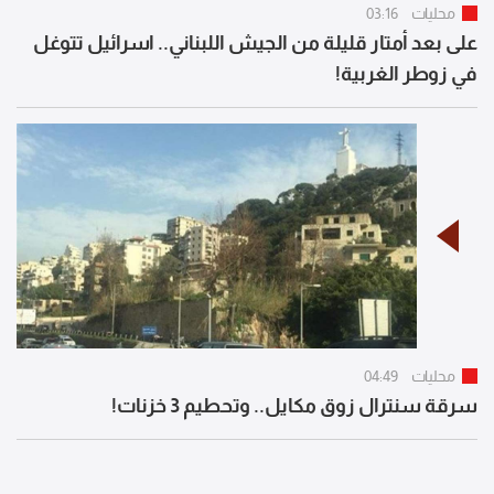
محليات
03:16
على بعد أمتار قليلة من الجيش اللبناني.. اسرائيل تتوغل
في زوطر الغربية!
محليات
04:49
سرقة سنترال زوق مكايل.. وتحطيم 3 خزنات!