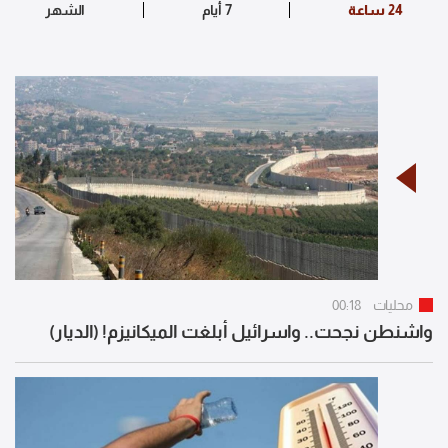
محليات
00:18
واشنطن نجحت.. واسرائيل أبلغت الميكانيزم! (الديار)