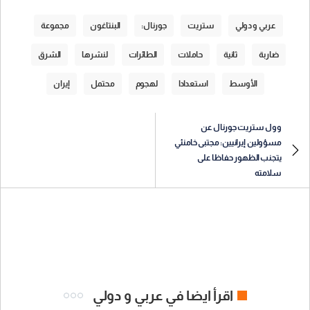
عربي و دولي
ستريت
جورنال:
البنتاغون
مجموعة
ضاربة
ثانية
حاملات
الطائرات
لنشرها
الشرق
الأوسط
استعدادا
لهجوم
محتمل
إيران
وول ستريت جورنال عن
مسؤولين إيرانيين: مجتبى خامنئي
يتجنب الظهور حفاظا على
سلامته
اقرأ ايضا في عربي و دولي