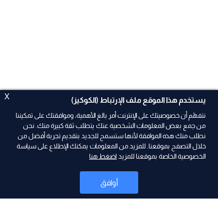
X
يستخدم هذا الموقع ملف الإرتباط (الكوكيز)
نتفهّم أن خصوصيتك على الإنترنت أمر بالغ الأهمية، وموافقتك على تمكيننا
من جمع بعض المعلومات الشخصية عنك يتطلب ثقة كبيرة منك. نحن
نطلب منك هذه الموافقة لأنها ستسمح للجديد بتقديم تجربة أفضل من
خلال التصفح بموقعنا. للمزيد من المعلومات يمكنك الإطلاع على سياسة
الخصوصية الخاصة بموقعنا للمزيد
اضغط هنا
ad
أوافق