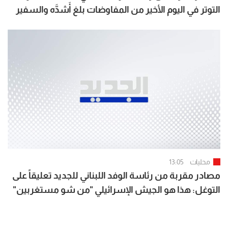
التوتر في اليوم الأخير من المفاوضات بلغ أَشدَّه والسفير
كرم قطع المفاوضات اعتراضاً على المراوغة الاسرائيلية ما
أَفضى الى اختتامها قبل ساعتين
محليات
13:05
مصادر مقربة من رئاسة الوفد اللبناني للجديد تعليقاً على
التوغل: هذا هو الجيش الإسرائيلي "من شو مستغربين"
أعطونا البدائل التي تحمي لبنان من جولة ثالثة تكمن لها
إسرائيل وقد أعدّت عدّتها