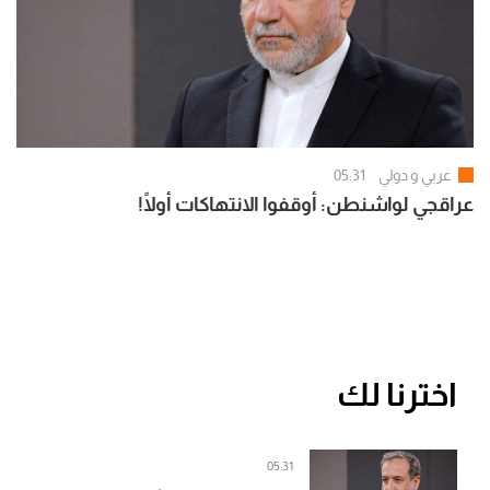
عربي و دولي
05:31
عراقجي لواشنطن: أوقفوا الانتهاكات أولًا!
اخترنا لك
05:31