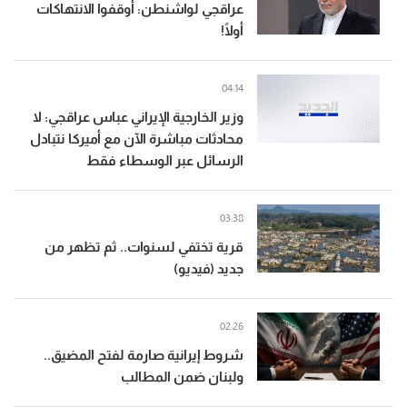
عراقجي لواشنطن: أوقفوا الانتهاكات
أولًا!
04:14
وزير الخارجية الإيراني عباس عراقجي: لا
محادثات مباشرة الآن مع أميركا نتبادل
الرسائل عبر الوسطاء فقط
03:38
قرية تختفي لسنوات.. ثم تظهر من
جديد (فيديو)
02:26
شروط إيرانية صارمة لفتح المضيق..
ولبنان ضمن المطالب