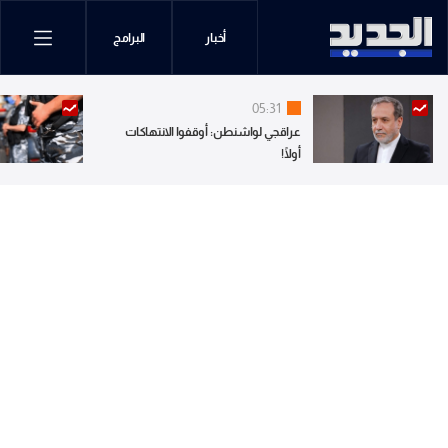
أخبار
البرامج
05:31
عراقجي لواشنطن: أوقفوا الانتهاكات
أولًا!