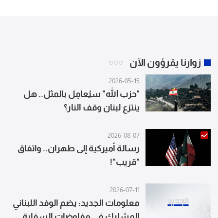
زوارنا يقرؤون الآن
2026-05-15
"حزب الله" سيُعامِل بالمثل.. هل
ينتزع لبنان وقف النار؟
2026-08-07
رسالة أميركية إلى طهران.. واتفاق
"قريب"!
2026-07-11
معلومات الجديد: يضم الوفد اللبناني
المشارك في مفاوضات السفارة