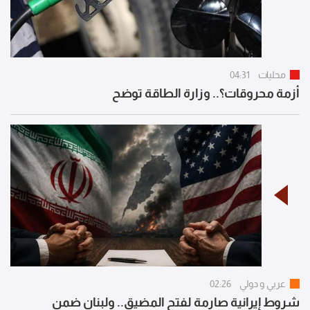
محليات
04:31
أزمة محروقات؟.. وزارة الطاقة توضح
عربي و دولي
02:26
شروط إيرانية صارمة لفتح المضيق.. ولبنان ضمن