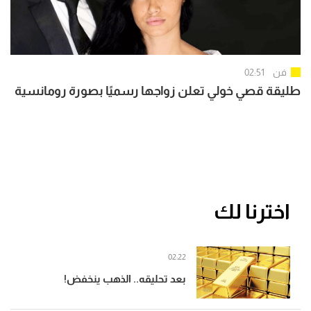
فن
02:51
طليقة قصي خولي تعلن زواجها رسميًا بصورة رومانسية
اخترنا لك
02:22
بعد تحليقه.. الذهب ينخفض!