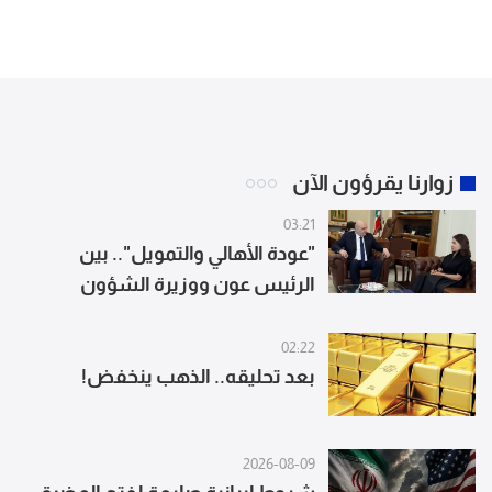
زوارنا يقرؤون الآن
03:21
"عودة الأهالي والتمويل".. بين
الرئيس عون ووزيرة الشؤون
02:22
بعد تحليقه.. الذهب ينخفض!
2026-08-09