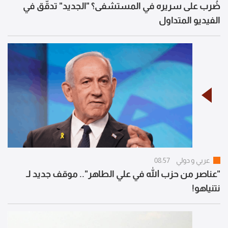
ضُرب على سريره في المستشفى؟ "الجديد" تدقّق في
الفيديو المتداول
عربي و دولي
08:57
"عناصر من حزب الله في علي الطاهر".. موقف جديد لـ
نتنياهو!