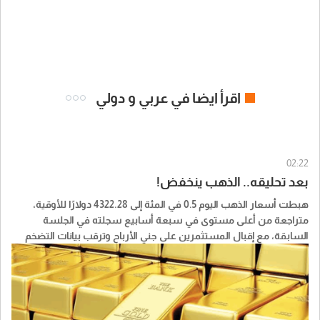
اقرأ ايضا في عربي و دولي
02:22
بعد تحليقه.. الذهب ينخفض!
هبطت أسعار الذهب اليوم 0.5 في المئة إلى 4322.28 دولارًا للأوقية،
متراجعة من أعلى مستوى في سبعة أسابيع سجلته في الجلسة
السابقة، مع إقبال المستثمرين على جني الأرباح وترقب بيانات التضخم
الأميركية لاستشراف مسار أسعار الفائدة، بحسب " وفا".