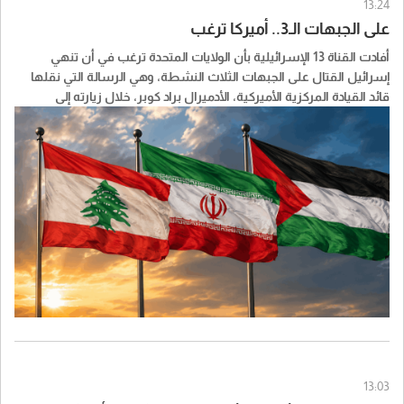
13:24
على الجبهات الـ3.. أميركا ترغب
أفادت القناة 13 الإسرائيلية بأن الولايات المتحدة ترغب في أن تنهي
إسرائيل القتال على الجبهات الثلاث النشطة، وهي الرسالة التي نقلها
قائد القيادة المركزية الأميركية، الأدميرال براد كوبر، خلال زيارته إلى
إسرائيل في عطلة نهاية الأسبوع.
وبحسب القناة، أبلغ الجيش الإسرائيلي الجانب الأميركي بأنه يحتفظ بخيار
التدخل في إيران إذا أظهرت المعلومات الاستخباراتية أن طهران تواصل
مساعيها لامتلاك أسلحة نووية وإعادة تأهيل منظومتها للصواريخ
الباليستية.
أما في لبنان، فيطالب الأميركيون الجيش الإسرائيلي بالانسحاب من نقاط
إضافية في المنطقة الأمنية جنوب البلاد، فيما يطالبون في غزة بإحراز
تقدم ودخول القوة متعددة الجنسيات، التي تضم حاليًا مئات الجنود من
المغرب وأوغندا.
ونقلت القناة عن ضابط رفيع في الجيش الإسرائيلي قوله إن الرسالة
الأميركية للجيش الإسرائيلي تتمثل في المضي قدمًا نحو إغلاق الجبهات
13:03
الثلاث.