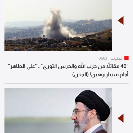
محليات
01:03
"40 مقاتلاً من حزب الله والحرس الثوري".. "علي الطاهر"
أمام سيناريوهين! (المدن)