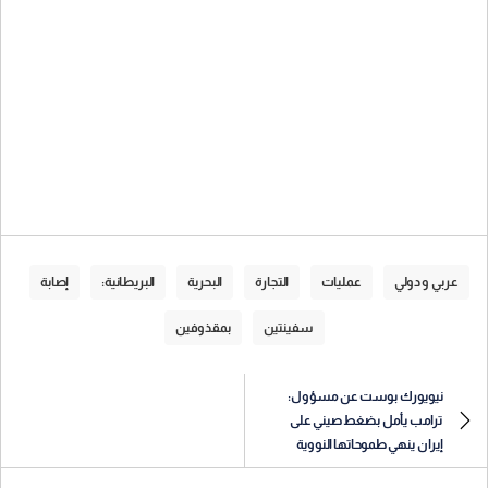
عربي و دولي
عمليات
التجارة
البحرية
البريطانية:
إصابة
سفينتين
بمقذوفين
نيويورك بوست عن مسؤول:
ترامب يأمل بضغط صيني على
إيران ينهي طموحاتها النووية