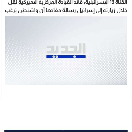
القناة 13 الإسرائيلية: قائد القيادة المركزية الأميركية نقل
خلال زيارته إلى إسرائيل رسالة مفادها أن واشنطن ترغب
في أن تنهي إسرائيل القتال على الجبهات الثلاث النشطة