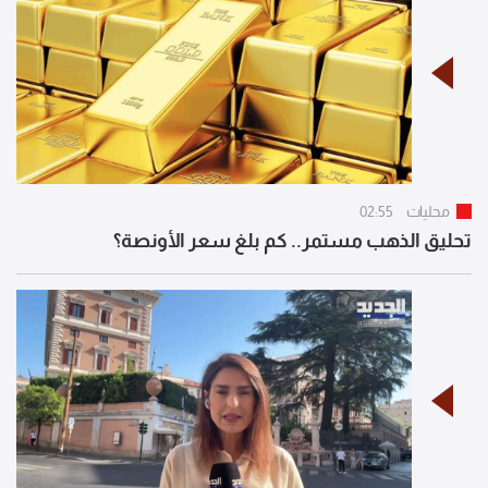
محليات
02:55
تحليق الذهب مستمر.. كم بلغ سعر الأونصة؟