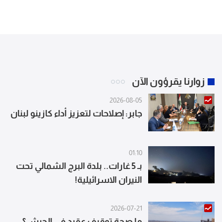
زوارنا يقرؤون الآن
2026-08-05
جابر: إصلاحات لتعزيز أداء كازينو لبنان
01:10
بـ 5 غارات.. بلدة البرج الشمالي تحت
النيران الاسرائيلية!
2026-07-21
ما صحة توقيف عقيد في الجيش؟