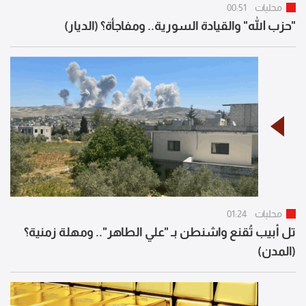
محليات
00:51
"حزب الله" والقيادة السورية.. ومفاجأة؟ (الديار)
محليات
01:24
تل أبيب تُقنع واشنطن بـ "علي الطاهر".. ومهلة زمنية؟
(المدن)