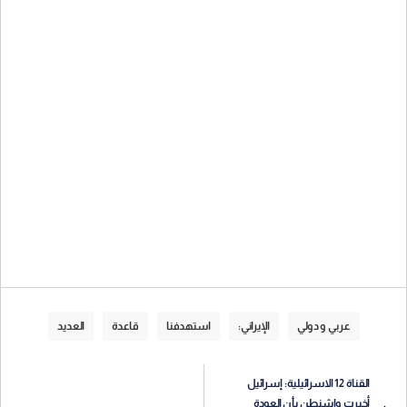
عربي و دولي
الإيراني:
استهدفنا
قاعدة
العديد
القناة 12 الاسرائيلية: إسرائيل
أخبرت واشنطن بأن العودة