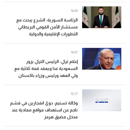
16:09
الرئاسة السورية: الشرع يبحث مع
مستشار الأمن القومي البريطاني
التطورات الإقليمية والدولية
16:07
إعلام تركي: الرئيس التركي يزور
السعودية غدا ويعقد قمة ثلاثية مع
ولي العهد ورئيس وزراء باكستان
15:27
وكالة تسنيم: دويّ انفجارين في قشم
ناجم عن استهداف مواقع معادية عند
مدخل مضيق هرمز