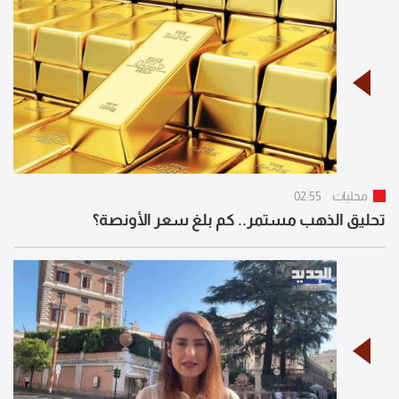
محليات
02:55
تحليق الذهب مستمر.. كم بلغ سعر الأونصة؟