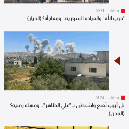
محليات
00:51
"حزب الله" والقيادة السورية.. ومفاجأة؟ (الديار)
محليات
01:24
تل أبيب تُقنع واشنطن بـ "علي الطاهر".. ومهلة زمنية؟
(المدن)