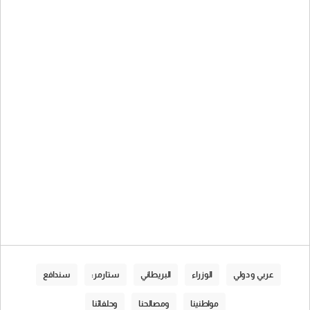
عربي و دولي
الوزراء
البريطاني
ستارمر:
سندافع
مواطنينا
ومصالحنا
وحلفائنا