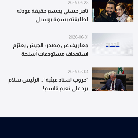
2026-06-28
تامر حسني يحسم حقيقة عودته
لطليقته بسمة بوسيل
2026-06-01
معاريف عن مصدر: الجيش يعتزم
استهداف مستودعات أسلحة
وصواريخ ومسيرات بالضاحية
2026-08-04
"حروب اسناد عبثية".. الرئيس سلام
يرد على نعيم قاسم!