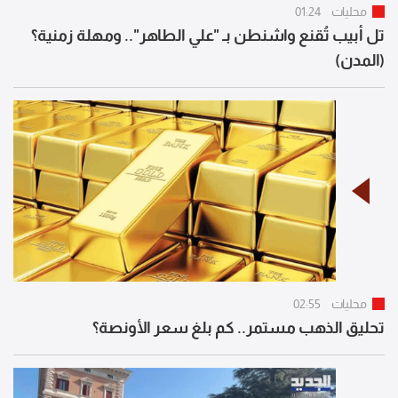
محليات
01:24
تل أبيب تُقنع واشنطن بـ "علي الطاهر".. ومهلة زمنية؟
(المدن)
محليات
02:55
تحليق الذهب مستمر.. كم بلغ سعر الأونصة؟