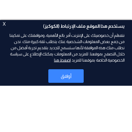
X
يستخدم هذا الموقع ملف الإرتباط (الكوكيز)
نتفهّم أن خصوصيتك على الإنترنت أمر بالغ الأهمية، وموافقتك على تمكيننا
من جمع بعض المعلومات الشخصية عنك يتطلب ثقة كبيرة منك. نحن
نطلب منك هذه الموافقة لأنها ستسمح للجديد بتقديم تجربة أفضل من
ad
خلال التصفح بموقعنا. للمزيد من المعلومات يمكنك الإطلاع على سياسة
الخصوصية الخاصة بموقعنا للمزيد
اضغط هنا
أوافق