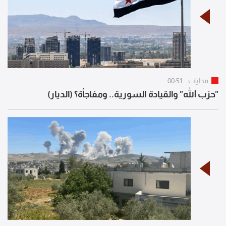
محليات
00:51
"حزب الله" والقيادة السورية.. ومفاجأة؟ (الديار)