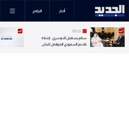
أخبار
البرامج
09:50
سلام يستقبل الدوسري.. إشادة
بالدعم السعودي المتواصل للبنان