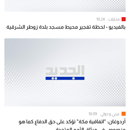
محليات
10:24
بالفيديو - لحظة تفجير محيط مسجد بلدة زوطر الشرقية
عربي و دولي
10:09
أردوغان: "اتفاقية مكة" تؤكد على حق الدفاع كما هو
منصوص في ميثاق الأمم المتحدة