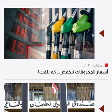
محليات
01:31
أسعار المحروقات تنخفض.. كم بلغت؟