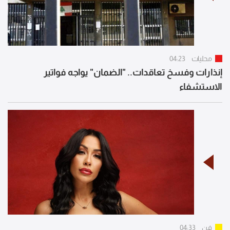
محليات
04:23
إنذارات وفسخ تعاقدات.. "الضمان" يواجه فواتير
الاستشفاء
فن
04:33