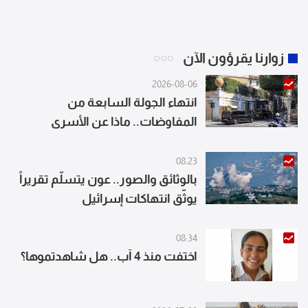
زوارنا يقرؤون الآن
2026-08-06
انتهاء الجولة السابعة من
المفاوضات.. ماذا عن الأسرى
اللبنانيين؟
08:23
بالوثائق والصور.. عون يتسلّم تقريراً
يوثّق انتهاكات إسرائيل
08:34
اختفت منذ 4 آب.. هل شاهدتموها؟