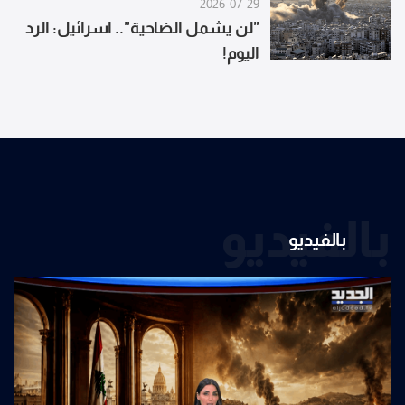
2026-07-29
"لن يشمل الضاحية".. اسرائيل: الرد
اليوم!
بالفيديو
بالفيديو