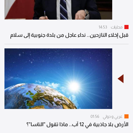
محليات
14:53
قبل إخلاء النازحين.. نداء عاجل من بلدة جنوبية إلى سلام
عربي و دولي
01:56
الأرض بلا جاذبية في 12 آب.. ماذا تقول "الناسا"؟