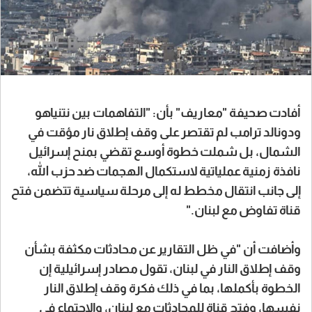
أفادت صحيفة "معاريف" بأن: "التفاهمات بين نتنياهو
ودونالد ترامب لم تقتصر على وقف إطلاق نار مؤقت في
الشمال، بل شملت خطوة أوسع تقضي بمنح إسرائيل
نافذة زمنية عملياتية لاستكمال الهجمات ضد حزب الله،
إلى جانب انتقال مخطط له إلى مرحلة سياسية تتضمن فتح
قناة تفاوض مع لبنان."
وأضافت أن "في ظل التقارير عن محادثات مكثفة بشأن
وقف إطلاق النار في لبنان، تقول مصادر إسرائيلية إن
الخطوة بأكملها، بما في ذلك فكرة وقف إطلاق النار
نفسها، وفتح قناة للمحادثات مع لبنان، والاجتماع في