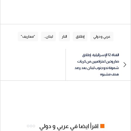
عربي و دولي
إطلاق
النار
لبنان..
"معاريف"
القناة 12 الإسرائيلية: إطلاق
صاروخين اعتراضيين من كريات
شمونة نحو جنوب لبنان بعد رصد
هدف مشبوه
اقرأ ايضا في عربي و دولي