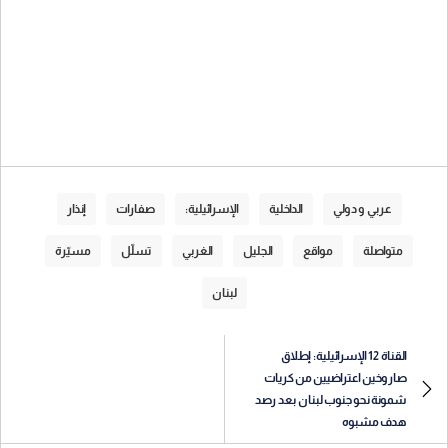
عربي و دولي
الداخلية
الإسرائيلية:
صفارات
إنذار
متواصلة
مواقع
الجليل
الغربي
تسلّل
مسيّرة
لبنان
القناة 12 الإسرائيلية: إطلاق
صاروخين اعتراضيين من كريات
شمونة نحو جنوب لبنان بعد رصد
هدف مشبوه