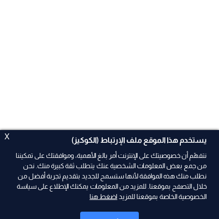
X
يستخدم هذا الموقع ملف الإرتباط (الكوكيز)
نتفهّم أن خصوصيتك على الإنترنت أمر بالغ الأهمية، وموافقتك على تمكيننا
من جمع بعض المعلومات الشخصية عنك يتطلب ثقة كبيرة منك. نحن
نطلب منك هذه الموافقة لأنها ستسمح للجديد بتقديم تجربة أفضل من
ad
خلال التصفح بموقعنا. للمزيد من المعلومات يمكنك الإطلاع على سياسة
الخصوصية الخاصة بموقعنا للمزيد
اضغط هنا