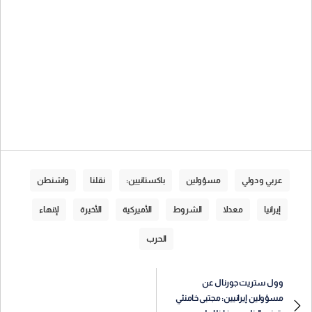
عربي و دولي
مسؤولين
باكستانيين:
نقلنا
واشنطن
إيرانيا
معدلا
الشروط
الأميركية
الأخيرة
لإنهاء
الحرب
وول ستريت جورنال عن
مسؤولين إيرانيين: مجتبى خامنئي