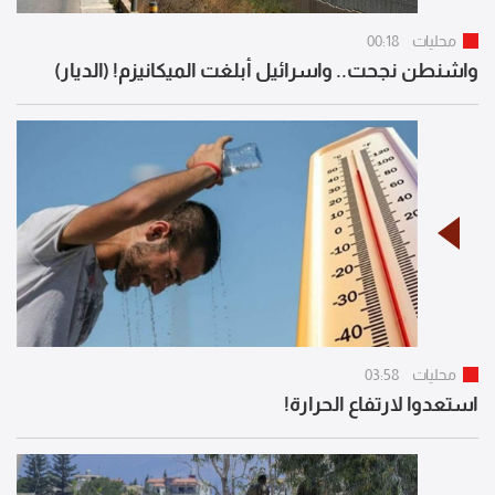
محليات
00:18
واشنطن نجحت.. واسرائيل أبلغت الميكانيزم! (الديار)
محليات
03:58
استعدوا لارتفاع الحرارة!