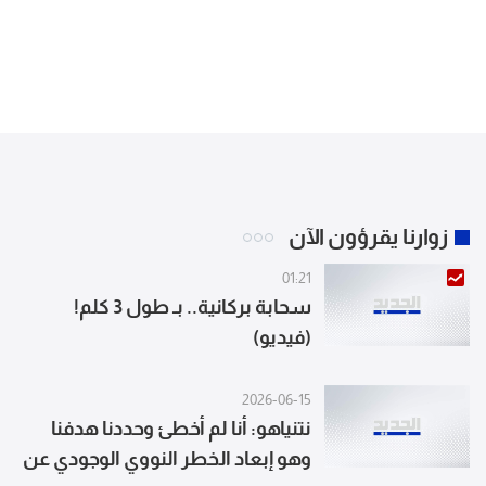
زوارنا يقرؤون الآن
01:21
سحابة بركانية.. بـ طول 3 كلم!
(فيديو)
2026-06-15
نتنياهو: أنا لم أخطئ وحددنا هدفنا
وهو إبعاد الخطر النووي الوجودي عن