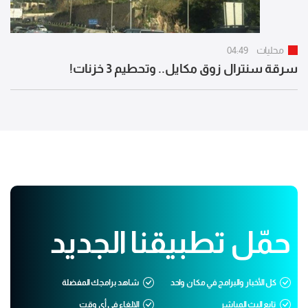
محليات
04:49
سرقة سنترال زوق مكايل.. وتحطيم 3 خزنات!
حمّل تطبيقنا الجديد
كل الأخبار والبرامج في مكان واحد
شاهد برامجك المفضلة
تابع البث المباشر
الإلغاء في أي وقت