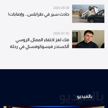
إسرائيل
2026-08-04
حادث سير في طرابلس.. وإصابات!
2026-07-02
فك لغز اختفاء الممثل الروسي
ألكسندر فيسوكوفسكي في رحلة
صيد
بالفيديو
بالفيديو