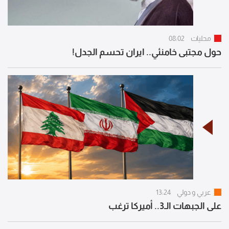
محليات
08:02
حول مجتبى خامنئي.. ايران تحسم الجدل!
عربي و دولي
13:24
على الجبهات الـ3.. أميركا ترغب