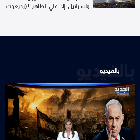
واسرائيل: إلا "علي الطاهر"! (يديعوت
أحرونوت)
بالفيديو
بالفيديو