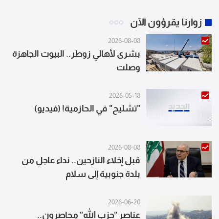
زوارنا يقرؤون الآن
2026-08-08
بشرى لأهالي زوطر.. البيوت الجاهزة
وصلت
2026-05-18
"تشليح" في الحازمية! (فيديو)
2026-08-08
قبل إخلاء النازحين.. نداء عاجل من
بلدة جنوبية إلى سلام
2026-06-20
عناصر "حزب الله" محاصرون..