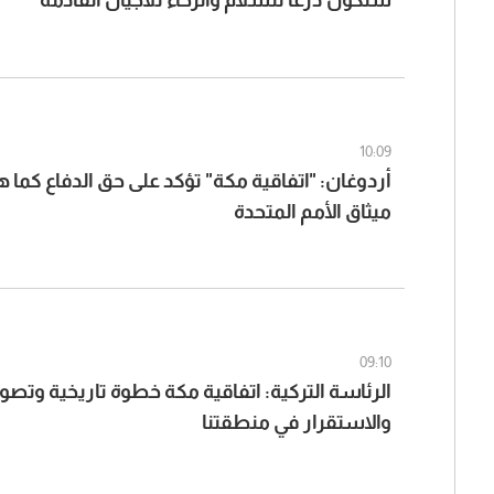
ستكون درعا للسلام والرخاء للأجيال القادمة
10:09
أردوغان: "اتفاقية مكة" تؤكد على حق الدفاع كم
ميثاق الأمم المتحدة
09:10
الرئاسة التركية: اتفاقية مكة خطوة تاريخية وتص
والاستقرار في منطقتنا