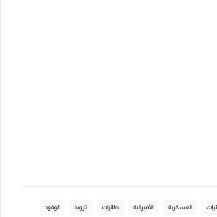
ئرات
العسكرية
الأميركية
طائرات
تزويد
الوقود