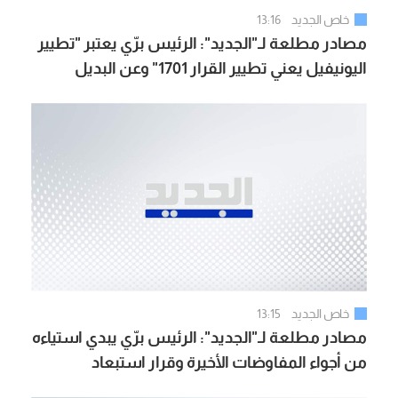
خاص الجديد
13:16
مصادر مطلعة لـ"الجديد": الرئيس برّي يعتبر "تطيير
اليونيفيل يعني تطيير القرار 1701" وعن البديل
يعطي لايطاليا أولوية مثلاً
خاص الجديد
13:15
مصادر مطلعة لـ"الجديد": الرئيس برّي يبدي استياءه
من أجواء المفاوضات الأخيرة وقرار استبعاد
"اليونيفيل" نهائياً