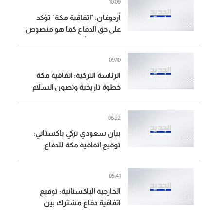
10:09
أردوغان: "اتفاقية مكة" تؤكد
على حق الدفاع كما هو منصوص
في ميثاق الأمم المتحدة
09:10
الرئاسة التركية: اتفاقية مكة
خطوة تاريخية وتصون السلام
والاستقرار في منطقتنا
06:22
بيان سعودي تركي باكستاني:
توقيع اتفاقية مكة للدفاع
المشترك تعبيرا عن الالتزام
بمواصلة تعزيز الأمن الجماعي
05:41
الخارجية الباكستانية: توقيع
اتفاقية دفاع مشترك بين
باكستان والسعودية وتركيا