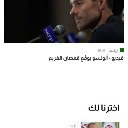
رياضة
19:01
فيديو - ألونسو يوقّع قمصان الغريم
اخترنا لك
16:15