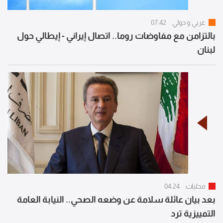
عربي و دولي
07:42
بالتزامن مع مفاوضات روما.. اتصال إيراني - إيطالي حول
لبنان
محليات
04:24
بعد بيان عائلة سلامة عن وضعه الصحي.. النيابة العامة
التمييزية ترد