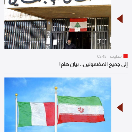
محليات
05:48
إلى جميع المضمونين.. بيان هام!