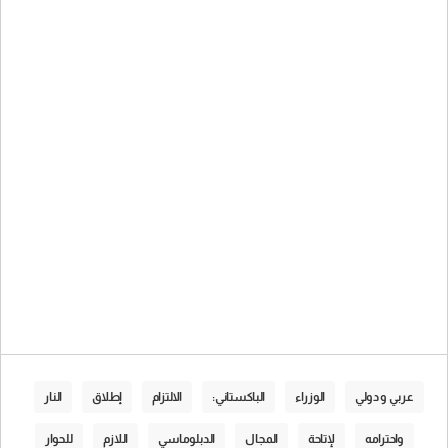
عربي و دولي
الوزراء
الباكستاني:
الالتزام
إطلاق
النار
واحترامه
لإتاحة
المجال
الدبلوماسي
اللازم
للحوار