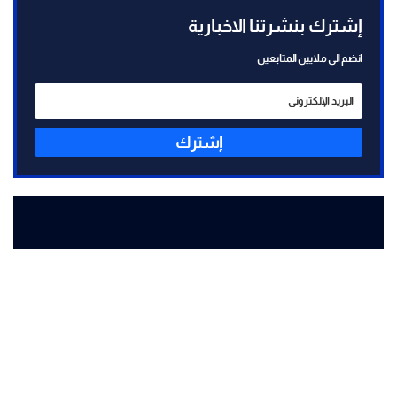
إشترك بنشرتنا الاخبارية
انضم الى ملايين المتابعين
إشترك