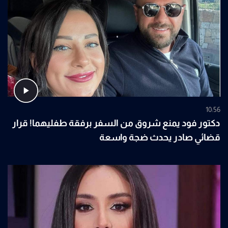
10:56
دكتور فود يمنع شروق من السفر برفقة طفليهما! قرار
قضائي صادر يحدث ضجة واسعة