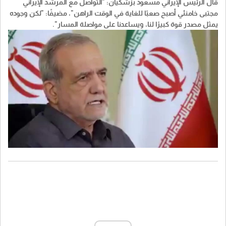
قال الرئيس الإيراني مسعود بزشكيان: "التواصل مع المرشد الإيراني
مجتبى خامنئي أصبح صعبًا للغاية في الوقت الراهن"، مضيفًا: "لكن وجوده
يمثل مصدر قوة كبيرًا لنا، ويساعدنا على مواصلة المسار".