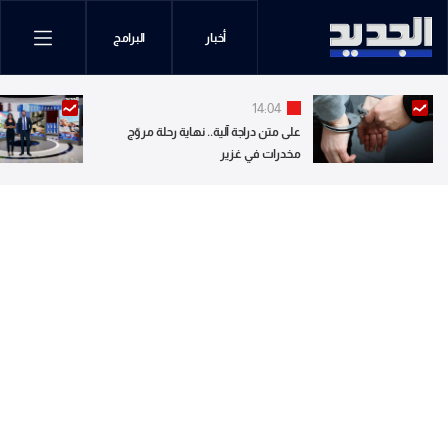
أخبار
البرامج
14:04
على متن دراجة آلية.. نهاية رحلة مروّج
مخدرات في غزير