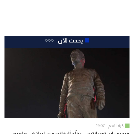
يحدث الآن
كرة القدم
19:07
فيديو - إستوديانتيس يخلّد أليخاندرو سابيلا في ملعبه