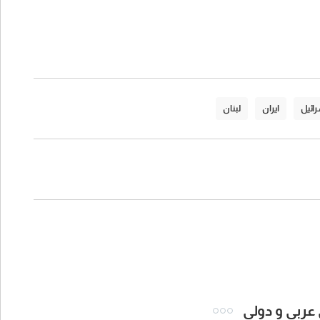
ائيل
ايران
لبنان
 عربي و دولي