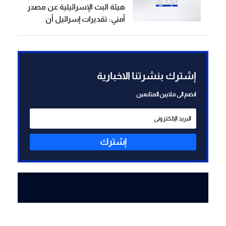
هيئة البث الإسرائيلية عن مصدر
أمني: تقديرات إسرائيل أن
العبوة الناسفة في مجدل زون
زُرعت قبل وقف إطلاق النار
إشترك بنشرتنا الاخبارية
انضم الى ملايين المتابعين
إشترك