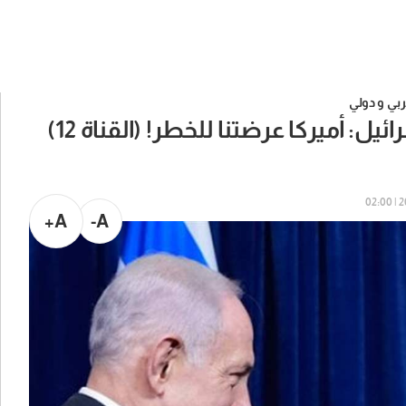
بي و دولي
يل: أميركا عرضتنا للخطر! (القناة 12)
20
A+
A-