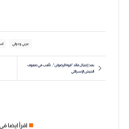
عربي و دولي
اسر
بعد إغتيال قائد "قوة الرضوان".. تأهب في صفوف
الجيش الإسرائلي
اقرأ ايضا في