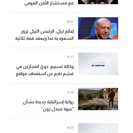
مع مستشار الأمن القومي
البريطاني التطورات الإقليمية
والدولية
16:07
إعلام تركي: الرئيس التركي يزور
السعودية غدا ويعقد قمة ثلاثية
مع ولي العهد ورئيس وزراء
باكستان
15:27
وكالة تسنيم: دويّ انفجارين في
قشم ناجم عن استهداف مواقع
معادية عند مدخل مضيق هرمز
15:04
رواية إسرائيلية جديدة بشأن
"عبوة مجدل زون"
14:59