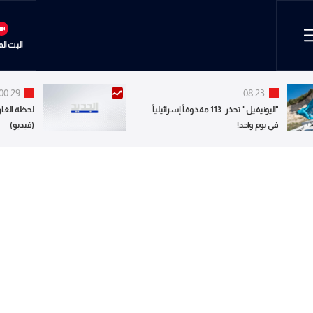
البث ال
00:29
08:23
"اليونيفيل" تحذر: 113 مقذوفاً إسرائيلياً
لحظة الغار
في يوم واحد!
(فيديو)