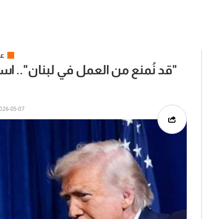
عر
"قد نُمنع من العمل في لبنان".. اسرائ
26-05-07 | 02:00