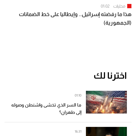
محليات
01:02
هذا ما رفضته إسرائيل.. وإيطاليا على خط الضمانات
(الجمهورية)
اخترنا لك
01:10
ما السر الذي تخشى واشنطن وصوله
إلى طهران؟
16:31