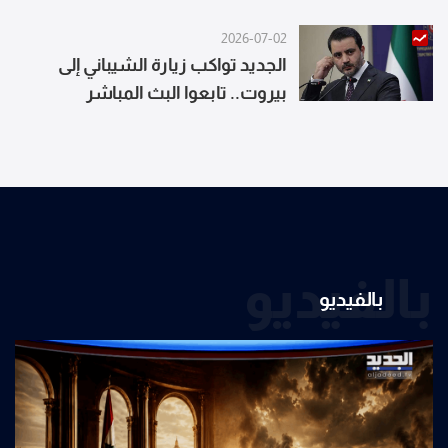
للتكهنات
2026-07-02
الجديد تواكب زيارة الشيباني إلى
بيروت.. تابعوا البث المباشر
بالفيديو
بالفيديو