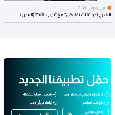
عربي و دولي
01:39
الشرع نحو "قناة تفاوض" مع "حزب الله"؟ (المدن)
حمّل تطبيقنا الجديد
كل الأخبار والبرامج في مكان واحد
شاهد برامجك المفضلة
تابع البث المباشر
الإلغاء في أي وقت
إحصل عليه من
تنزيل من