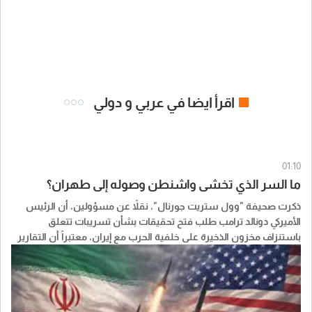
اقرأ ايضا في عربي و دولي
01:10
ما السر الذي تخشى واشنطن وصوله إلى طهران؟
ذكرت صحيفة "وول ستريت جورنال"، نقلاً عن مسؤولين، أن الرئيس
الأميركي ​دونالد ترامب​ طلب فتح تحقيقات بشأن تسريبات تتعلق
باستنزاف مخزون الذخيرة على خلفية الحرب مع إيران، معتبراً أن التقارير
عن مستويات الذخيرة قد تمنح النظام الإيراني جرأة أكبر وتضعف مساعي
واشنطن لكبح برنامج ايران النووي.