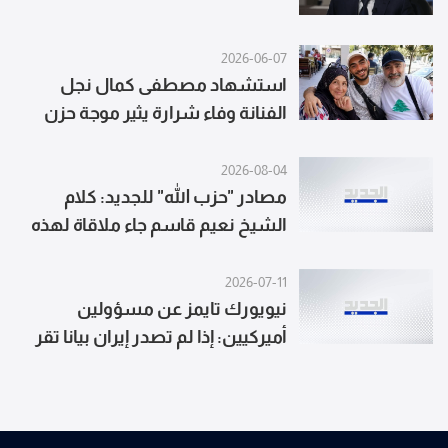
2026-06-07
استشهاد مصطفى كمال نجل
الفنانة وفاء شرارة يثير موجة حزن
واسعة
2026-08-04
مصادر "حزب الله" للجديد: كلام
الشيخ نعيم قاسم جاء ملاقاة لهذه
الرسائل متحدثة عن تواصل ميداني
ومقدمات حصلت لهذه المواقف من
2026-07-11
نيويورك تايمز عن مسؤولين
خلال الدور التركي الذي مهد لها أيضاً
أميركيين: إذا لم تصدر إيران بيانا تقر
فيه بفتح الممرات في مضيق هرمز
فإن العواقب ليست في صالحها