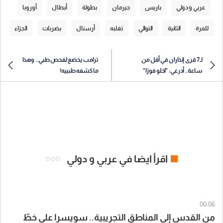
عربي و دولي
‏باريس
جيرمان
بطولة
أبطال
أوروبا
للمرة
الثانية
التوالي
تغلبه
أرسنال
بضربات
الجزاء
لـ7 قرى إنذاران في أقل من
ترامب يخضع لفحص طبي.. وهذا
ساعة.. أدرعي: "اخلو فورًا"
ما كشفه طبييه!
اقرأ ايضا في عربي و دولي
00:06
من القدس إلى المناطق التجريبية.. سويسرا على خطّ