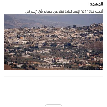
المهمة!
أفادت قناة "i24" الإسرائيلية نقلا عن مصادر بأنّ "إسرائيل