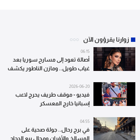
زوارنا يقرؤون الآن
06:15
أصالة تعود إلى مسارح سوريا بعد
غياب طويل.. ومازن الناطور يكشف
التفاصيل
2026-06-20
فيديو - موقف طريف يحرج لاعب
إسبانيا خارج المعسكر
04:55
في برج رحال.. جولة صحية على
المسالخ والأفران ومحال بيع الدجاج