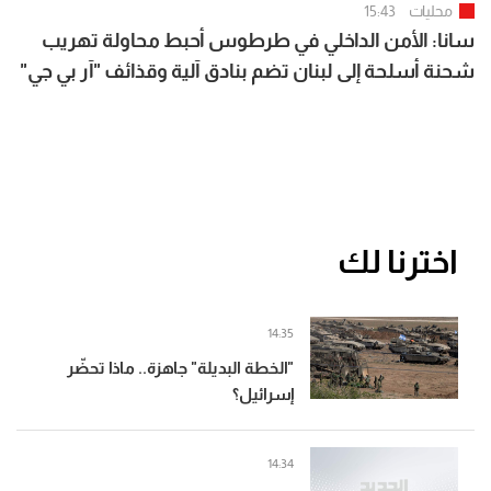
محليات
15:43
سانا: الأمن الداخلي في طرطوس أحبط محاولة تهريب
شحنة أسلحة إلى لبنان تضم بنادق آلية وقذائف "آر بي جي"
وكميات من الذخائر
اخترنا لك
14:35
"الخطة البديلة" جاهزة.. ماذا تحضّر
إسرائيل؟
14:34