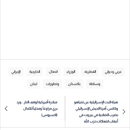
عربي و دولي
القطرية:
الوزراء
اتصال
الخارجية
الإيراني
وساطة
باكستان
وتطورات
لبنان
هيئة البث الإسرائيلية عن نتنياهو
مبادرة أميركية لوقف النار.. ورد
وكاتس: أمرنا الجيش الإسرائيلي
بري مراوغاً ومخيّباً للآمال
بضرب الضاحية في بيروت في
(اكسيوس)
أعقاب انتهاكات حزب الله