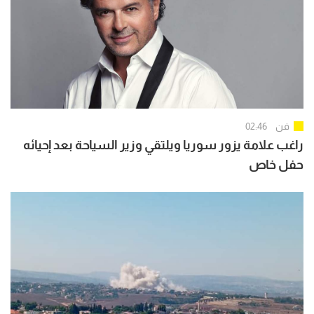
فن
02:46
راغب علامة يزور سوريا ويلتقي وزير السياحة بعد إحيائه
حفل خاص