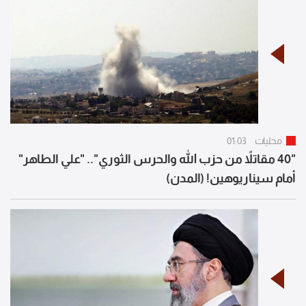
محليات
01:03
"40 مقاتلاً من حزب الله والحرس الثوري".. "علي الطاهر"
أمام سيناريوهين! (المدن)