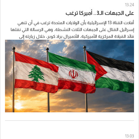
13:24
على الجبهات الـ3.. أميركا ترغب
أفادت القناة 13 الإسرائيلية بأن الولايات المتحدة ترغب في أن تنهي
إسرائيل القتال على الجبهات الثلاث النشطة، وهي الرسالة التي نقلها
قائد القيادة المركزية الأميركية، الأدميرال براد كوبر، خلال زيارته إلى
إسرائيل في عطلة نهاية الأسبوع.
وبحسب القناة، أبلغ الجيش الإسرائيلي الجانب الأميركي بأنه يحتفظ بخيار
التدخل في إيران إذا أظهرت المعلومات الاستخباراتية أن طهران تواصل
مساعيها لامتلاك أسلحة نووية وإعادة تأهيل منظومتها للصواريخ
الباليستية.
أما في لبنان، فيطالب الأميركيون الجيش الإسرائيلي بالانسحاب من نقاط
إضافية في المنطقة الأمنية جنوب البلاد، فيما يطالبون في غزة بإحراز
تقدم ودخول القوة متعددة الجنسيات، التي تضم حاليًا مئات الجنود من
المغرب وأوغندا.
ونقلت القناة عن ضابط رفيع في الجيش الإسرائيلي قوله إن الرسالة
الأميركية للجيش الإسرائيلي تتمثل في المضي قدمًا نحو إغلاق الجبهات
13:03
الثلاث.