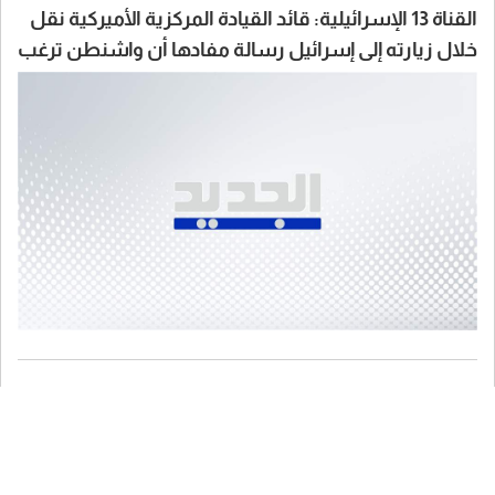
القناة 13 الإسرائيلية: قائد القيادة المركزية الأميركية نقل
خلال زيارته إلى إسرائيل رسالة مفادها أن واشنطن ترغب
في أن تنهي إسرائيل القتال على الجبهات الثلاث النشطة