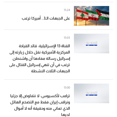
13:24
على الجبهات الـ3.. أميركا ترغب
13:03
القناة 13 الإسرائيلية: قائد القيادة
المركزية الأميركية نقل خلال زيارته إلى
إسرائيل رسالة مفادها أن واشنطن
ترغب في أن تنهي إسرائيل القتال على
الجبهات الثلاث النشطة
13:00
ترامب لأكسيوس: لا نتفاوض إلا جزئيا
ونراقب إيران فقط مع التضخم الهائل
الذي تعاني منه وحقيقة أنه لا أموال
لديها