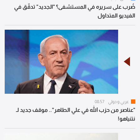
ضُرب على سريره في المستشفى؟ "الجديد" تدقّق في
الفيديو المتداول
عربي و دولي
08:57
"عناصر من حزب الله في علي الطاهر".. موقف جديد لـ
نتنياهو!