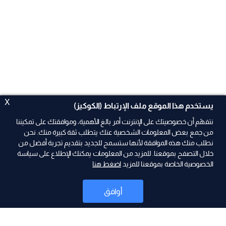
X
يستخدم هذا الموقع ملف الإرتباط (الكوكيز)
نتفهّم أن خصوصيتك على الإنترنت أمر بالغ الأهمية، وموافقتك على تمكيننا
من جمع بعض المعلومات الشخصية عنك يتطلب ثقة كبيرة منك. نحن
نطلب منك هذه الموافقة لأنها ستسمح للجديد بتقديم تجربة أفضل من
ad
خلال التصفح بموقعنا. للمزيد من المعلومات يمكنك الإطلاع على سياسة
الخصوصية الخاصة بموقعنا للمزيد
اضغط هنا
أوافق