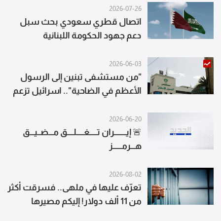
2026-07-26
اتصال قطري سعودي بحث سبل
دعم جهود الحكومة اللبنانية
2026-06-03
"من مستشفى تبنين إلى الرسول
الأعظم في الضاحية".. اسرائيل تزعم
وتنشر!
2026-06-20
🚨 إيــــــــران تـــــغـــــلــــق مـــضــيـــق
هـــرمــــــز
2026-08-02
تعرّف عليها في ملهى.. فسرقت أكثر
من 11 ألف دولار! إليكم مصيرها