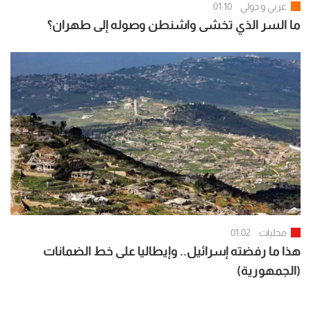
عربي و دولي
01:10
ما السر الذي تخشى واشنطن وصوله إلى طهران؟
محليات
01:02
هذا ما رفضته إسرائيل.. وإيطاليا على خط الضمانات
(الجمهورية)