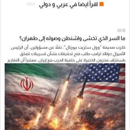
اقرأ ايضا في عربي و دولي
01:10
ما السر الذي تخشى واشنطن وصوله إلى طهران؟
ذكرت صحيفة "وول ستريت جورنال"، نقلاً عن مسؤولين، أن الرئيس
الأميركي ​دونالد ترامب​ طلب فتح تحقيقات بشأن تسريبات تتعلق
باستنزاف مخزون الذخيرة على خلفية الحرب مع إيران، معتبراً أن التقارير
عن مستويات الذخيرة قد تمنح النظام الإيراني جرأة أكبر وتضعف مساعي
واشنطن لكبح برنامج ايران النووي.