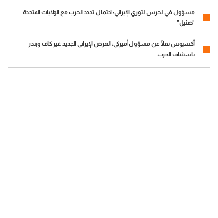
مسؤول في الحرس الثوري الإيراني: احتمال تجدد الحرب مع الولايات المتحدة
"ضئيل"
أكسيوس نقلًا عن مسؤول أميركي: العرض الإيراني الجديد غير كاف وينذر
باستئناف الحرب