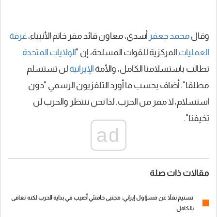
وقال
محمد جعفر
أسدي، معاون قائد مقر خاتم الأنبياء،
غرفة
العمليات
المركزية للقوات المسلحة، إن "
الولايات المتحدة
تطالب باستسلامنا الكامل، والأمة
الإيرانية
لن تستسلم
مطلقا". أضاف بحسب ما أورد التلفزيون الرسمي "دون
استسلام، لا مفر من الحرب. لذا نحن ننتظر والحرب لن
تخيفنا".
ad
مقالات ذات صلة
تسنيم نقلاً عن مسؤول إيراني: مجتبى خامنئي أصيب في بداية الحرب لكنه تعافى
بالكامل