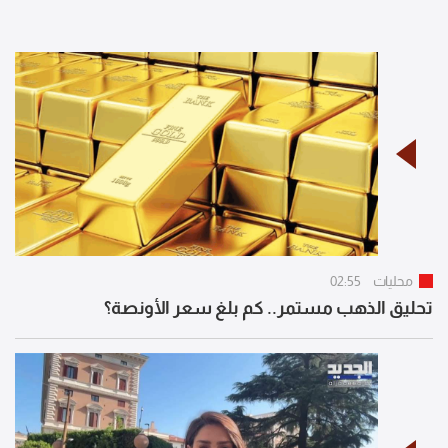
محليات
02:55
تحليق الذهب مستمر.. كم بلغ سعر الأونصة؟