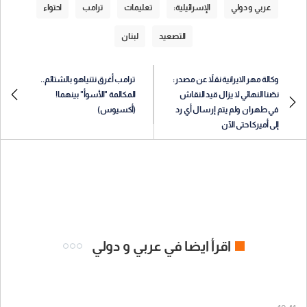
عربي و دولي
الإسرائيلية:
تعليمات
ترامب
احتواء
التصعيد
لبنان
وكالة مهر الايرانية نقلاً عن مصدر:
ترامب أغرق نتنياهو بالشتائم..
نصّنا النهائي لا يزال قيد النقاش
المكالمة "الأسوأ" بينهما!
في طهران ولم يتم إرسال أي رد
(أكسيوس)
إلى أميركا حتى الآن
اقرأ ايضا في عربي و دولي