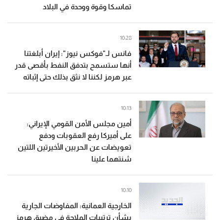
تماسكا وقوة ووحدة في البلاد
10:28
فانس لـ"فوكس نيوز": إيران أبلغتنا
أنها ستسمح بتدفق النفط بأقصى قدر
عبر هرمز لكننا لا نثق بذلك حتى إثباته
10:13
أمين مجلس الأمن القومي الإيراني:
على أميركا رفع العقوبات ودفع
تعويضات عن الحربين الأخيرتين اللتين
شنتهما علينا
10:10
الخارجية العمانية: المفاوضات الجارية
بشأن ترتيبات الملاحة في مضيق هرمز