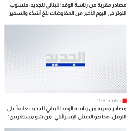
مصادر مقربة من رئاسة الوفد اللبناني للجديد: منسوب
التوتر في اليوم الأخير من المفاوضات بلغ أَشدَّه والسفير
كرم قطع المفاوضات اعتراضاً على المراوغة الاسرائيلية ما
أَفضى الى اختتامها قبل ساعتين
محليات
13:05
مصادر مقربة من رئاسة الوفد اللبناني للجديد تعليقاً على
التوغل: هذا هو الجيش الإسرائيلي "من شو مستغربين"
أعطونا البدائل التي تحمي لبنان من جولة ثالثة تكمن لها