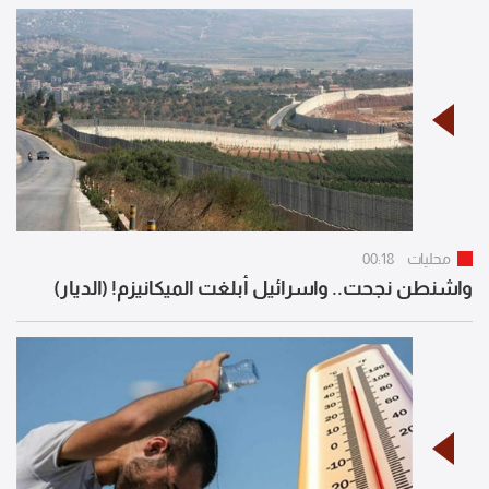
محليات
00:18
واشنطن نجحت.. واسرائيل أبلغت الميكانيزم! (الديار)