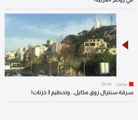
محليات
04:49
سرقة سنترال زوق مكايل.. وتحطيم 3 خزنات!