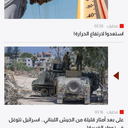
محليات
03:58
استعدوا لارتفاع الحرارة!
محليات
03:16
على بعد أمتار قليلة من الجيش اللبناني.. اسرائيل تتوغل
في زوطر الغربية!