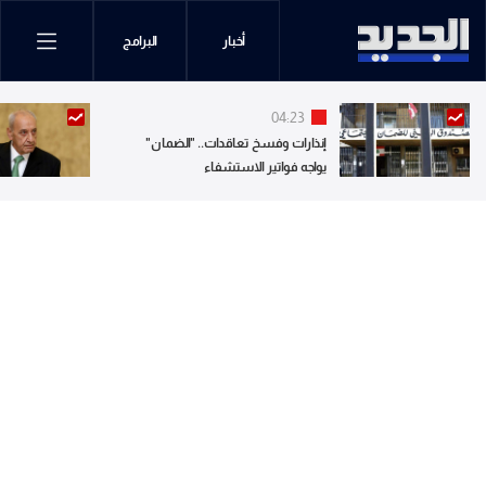
أخبار
البرامج
04:23
إنذارات وفسخ تعاقدات.. "الضمان"
يواجه فواتير الاستشفاء