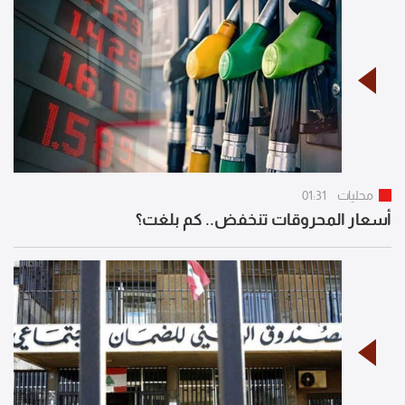
محليات
01:31
أسعار المحروقات تنخفض.. كم بلغت؟