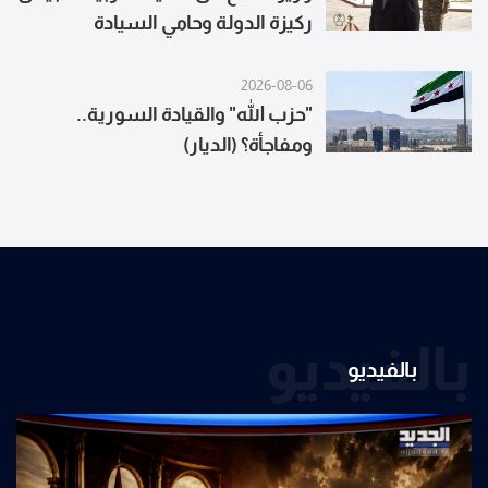
ركيزة الدولة وحامي السيادة
2026-08-06
"حزب الله" والقيادة السورية..
ومفاجأة؟ (الديار)
بالفيديو
بالفيديو