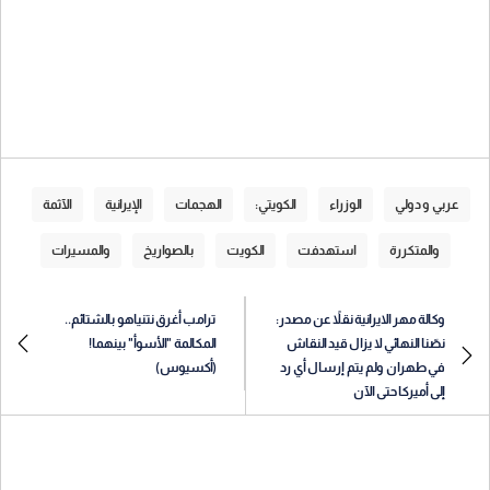
عربي و دولي
الوزراء
الكويتي:
الهجمات
الإيرانية
الآثمة
والمتكررة
استهدفت
الكويت
بالصواريخ
والمسيرات
وكالة مهر الايرانية نقلاً عن مصدر:
ترامب أغرق نتنياهو بالشتائم..
نصّنا النهائي لا يزال قيد النقاش
المكالمة "الأسوأ" بينهما!
في طهران ولم يتم إرسال أي رد
(أكسيوس)
إلى أميركا حتى الآن