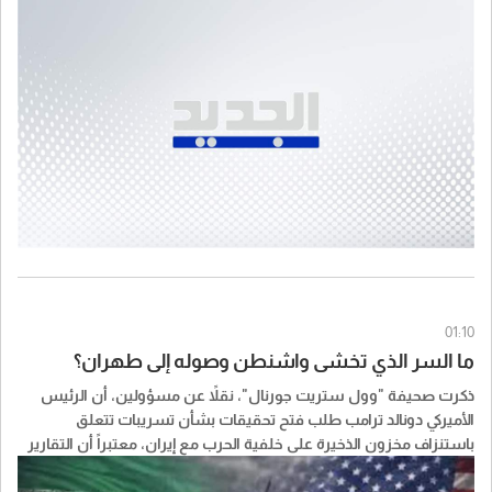
01:10
ما السر الذي تخشى واشنطن وصوله إلى طهران؟
ذكرت صحيفة "وول ستريت جورنال"، نقلاً عن مسؤولين، أن الرئيس
الأميركي ​دونالد ترامب​ طلب فتح تحقيقات بشأن تسريبات تتعلق
باستنزاف مخزون الذخيرة على خلفية الحرب مع إيران، معتبراً أن التقارير
عن مستويات الذخيرة قد تمنح النظام الإيراني جرأة أكبر وتضعف مساعي
واشنطن لكبح برنامج ايران النووي.