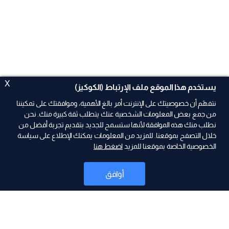
X
يستخدم هذا الموقع ملف الإرتباط (الكوكيز)
نتفهّم أن خصوصيتك على الإنترنت أمر بالغ الأهمية، وموافقتك على تمكيننا
من جمع بعض المعلومات الشخصية عنك يتطلب ثقة كبيرة منك. نحن
نطلب منك هذه الموافقة لأنها ستسمح للجديد بتقديم تجربة أفضل من
ad
خلال التصفح بموقعنا. للمزيد من المعلومات يمكنك الإطلاع على سياسة
الخصوصية الخاصة بموقعنا للمزيد
اضغط هنا
أوافق