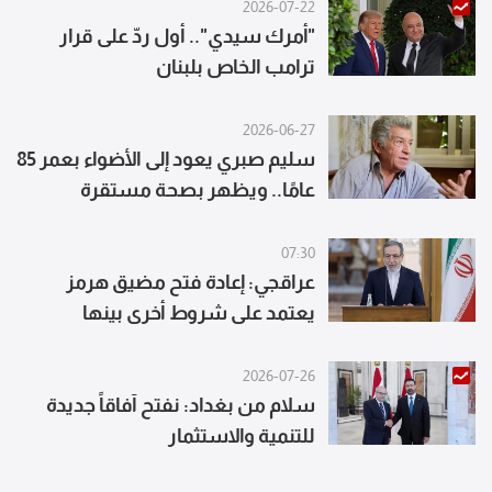
2026-07-22
"أمرك سيدي".. أول ردّ على قرار
ترامب الخاص بلبنان
2026-06-27
سليم صبري يعود إلى الأضواء بعمر 85
عامًا.. ويظهر بصحة مستقرة
07:30
عراقجي: إعادة فتح مضيق هرمز
يعتمد على شروط أخرى بينها
التعويض عن انتهاكات واشنطن
لمذكرة تفاهم إسلام آباد
2026-07-26
سلام من بغداد: نفتح آفاقاً جديدة
للتنمية والاستثمار