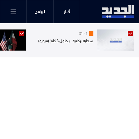
أخبار
البرامج
01:21
سحابة بركانية.. بـ طول 3 كلم! (فيديو)