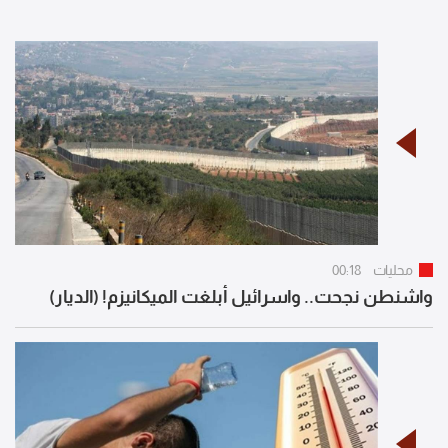
محليات
00:18
واشنطن نجحت.. واسرائيل أبلغت الميكانيزم! (الديار)