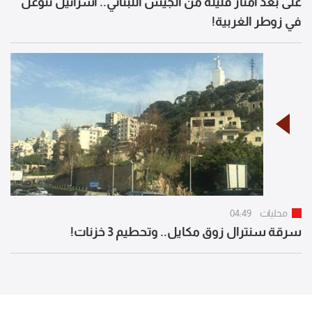
على بعد أمتار قليلة من الجيش اللبناني.. اسرائيل تتوغل
في زوطر الغربية!
محليات
04:49
سرقة سنترال زوق مكايل.. وتحطيم 3 خزنات!