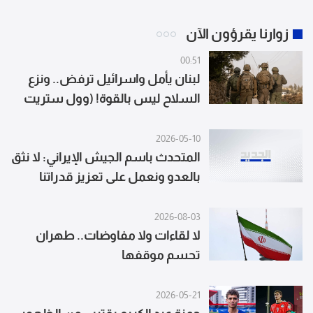
زوارنا يقرؤون الآن
00:51
لبنان يأمل واسرائيل ترفض.. ونزع
السلاح ليس بالقوة! (وول ستريت
جورنال)
2026-05-10
المتحدث باسم الجيش الإيراني: لا نثق
بالعدو ونعمل على تعزيز قدراتنا
وتحديث بنك أهدافنا
2026-08-03
لا لقاءات ولا مفاوضات.. طهران
تحسم موقفها
2026-05-21