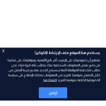
X
يستخدم هذا الموقع ملف الإرتباط (الكوكيز)
نتفهّم أن خصوصيتك على الإنترنت أمر بالغ الأهمية، وموافقتك على تمكيننا
من جمع بعض المعلومات الشخصية عنك يتطلب ثقة كبيرة منك. نحن
نطلب منك هذه الموافقة لأنها ستسمح للجديد بتقديم تجربة أفضل من
ad
خلال التصفح بموقعنا. للمزيد من المعلومات يمكنك الإطلاع على سياسة
الخصوصية الخاصة بموقعنا للمزيد
اضغط هنا
أوافق