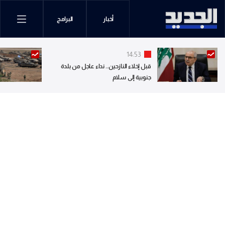
أخبار
البرامج
14:53
قبل إخلاء النازحين.. نداء عاجل من بلدة
جنوبية إلى سلام