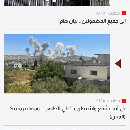
محليات
05:48
إلى جميع المضمونين.. بيان هام!
محليات
01:24
تل أبيب تُقنع واشنطن بـ "علي الطاهر".. ومهلة زمنية؟
(المدن)