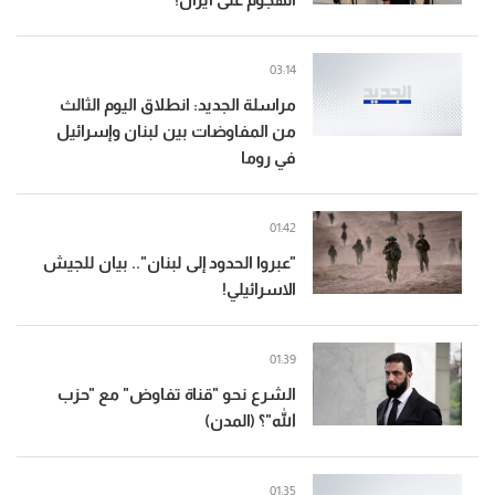
03:14
مراسلة الجديد: انطلاق اليوم الثالث
من المفاوضات بين لبنان وإسرائيل
في روما
01:42
"عبروا الحدود إلى لبنان".. بيان للجيش
الاسرائيلي!
01:39
الشرع نحو "قناة تفاوض" مع "حزب
الله"؟ (المدن)
01:35