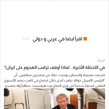
اقرأ ايضا في عربي و دولي
03:47
في اللحظة الأخيرة.. لماذا أوقف ترامب الهجوم على ايران؟
كشفت صحيفة واشنطن بوست، نقلاً عن مصدرين مطلعين، أن
"الرئيس الأميركي دونالد ترامب أبدى خلال اجتماع في كامب ديفيد الأسبوع
الماضي استياءً شديداً من وزير الدفاع بيت هيغسيث، مطالباً إياه بتفسير
بشأن ما وصفه بتضليله حول النقص الحاد في الذخائر الأميركية، والذي
بات يقيّد الخيارات العسكرية المتاحة ضد إيران".