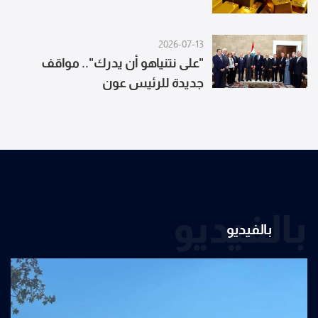
2026-07-13
"على نتنياهو أن يدرك".. مواقف
جديدة للرئيس عون
بالفيديو
بالفيديو