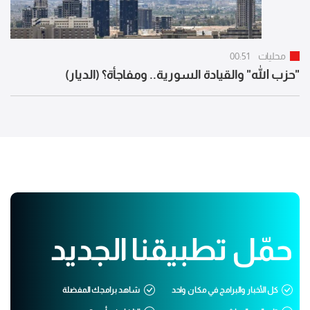
محليات
00:51
"حزب الله" والقيادة السورية.. ومفاجأة؟ (الديار)
حمّل تطبيقنا الجديد
كل الأخبار والبرامج في مكان واحد
شاهد برامجك المفضلة