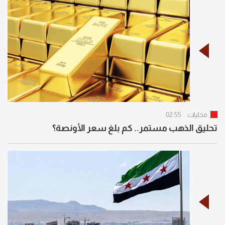
محليات
02:55
تحليق الذهب مستمر.. كم بلغ سعر الأونصة؟