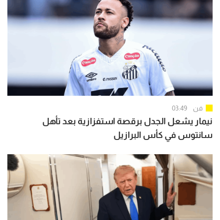
فن
03:49
نيمار يشعل الجدل برقصة استفزازية بعد تأهل
سانتوس في كأس البرازيل