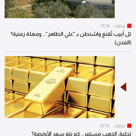
محليات
01:24
تل أبيب تُقنع واشنطن بـ "علي الطاهر".. ومهلة زمنية؟
(المدن)
محليات
02:55
تحليق الذهب مستمر.. كم بلغ سعر الأونصة؟