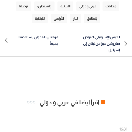
محليات
عربي و دولي
اللبنانية
واشنطن:
توصلنا
لإطلاق
النار
الأراضي
اللبنانية
الجيش الإسرائيلي: اعتراض
قرقاش: العدوان يستهدفنا
صاروخين عبرا من لبنان إلى
جميعاً
إسرائيل
اقرأ ايضا في عربي و دولي
16:31