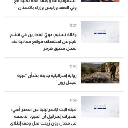
السعودية غدا ويعقد قمة ثلاثية مع
ولي العهد ورئيس وزراء باكستان
15:27
وكالة تسنيم: دويّ انفجارين في قشم
ناجم عن استهداف مواقع معادية عند
مدخل مضيق هرمز
15:04
رواية إسرائيلية جديدة بشأن "عبوة
مجدل زون"
14:59
هيئة البث الإسرائيلية عن مصدر أمني:
تقديرات إسرائيل أن العبوة الناسفة
في مجدل زون زُرعت قبل وقف إطلاق