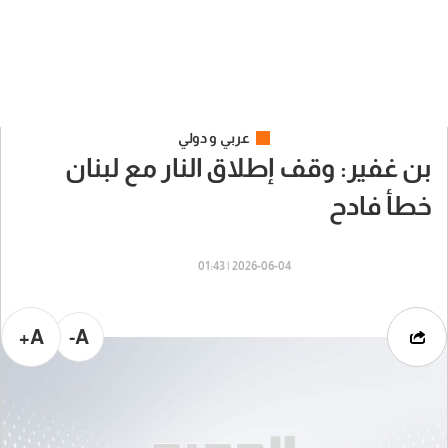
عربي و دولي
بن غفير: وقف إطلاق النار مع لبنان
خطأ فادح
2026-06-04 | 01:43
A+
A-