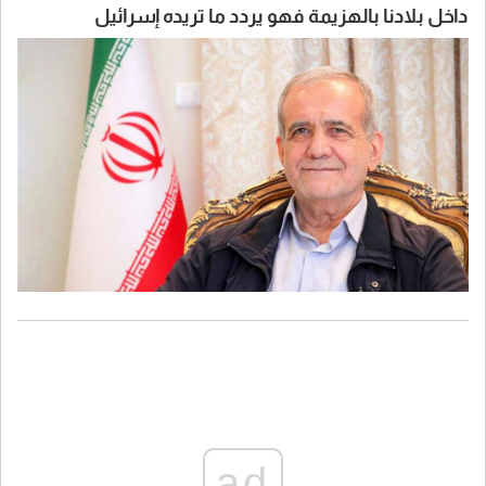
داخل بلادنا بالهزيمة فهو يردد ما تريده إسرائيل
ad