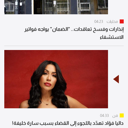
محليات
04:23
إنذارات وفسخ تعاقدات.. "الضمان" يواجه فواتير
الاستشفاء
فن
04:33
داليا فؤاد تهدّد باللجوء إلى القضاء بسبب سارة خليفة!