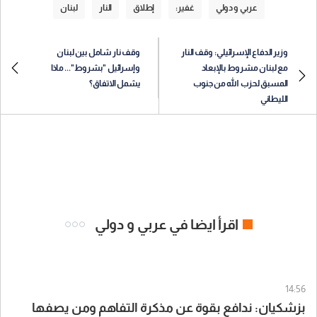
عربي و دولي
غفير:
إطلاق
النار
لبنان
وزير الدفاع الإسرائيلي: وقف النار
وقف نار شامل بين لبنان
مع لبنان مشروط بالإبعاد
وإسرائيل "بشروط"... ماذا
المسبق لحزب الله من جنوب
يشمل الاتفاق؟
الليطاني
اقرأ ايضا في عربي و دولي
14:56
بزشكيان: ندافع بقوة عن مذكرة التفاهم ومن يصفها