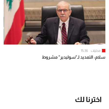
محليات
15:36
سلام: التمديد لـ"سوليدير" مشروط
اخترنا لك