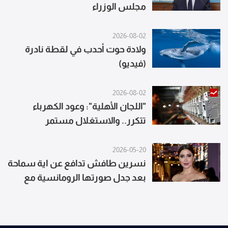
مجلس الوزراء
2026-08-02
ولادة حوت أحدب في لقطة نادرة
(فيديو)
2026-08-02
"اللجان الأهلية": وعود الكهرباء
تتكرر.. والاستغلال مستمر
2026-05-20
نسرين طافش تدافع عن اية سماحة
بعد جدل صورتها الرومانسية مع
زوجها