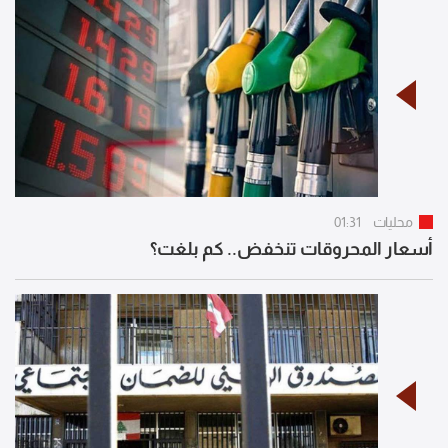
محليات
01:31
أسعار المحروقات تنخفض.. كم بلغت؟