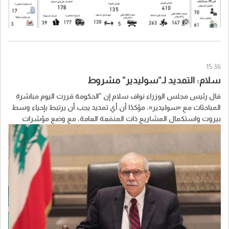
15:36
سلام: التمديد لـ"سوليدير" مشروط
قال رئيس مجلس الوزراء نواف سلام إن "الحكومة قررت اليوم مباشرة
المباحثات مع «سوليدير»، مؤكدًا أن أي تمديد يجب أن يرتبط بإحياء وسط
بيروت واستكمال المشاريع ذات المنفعة العامة، مع وضع مؤشرات
واضحة للأداء وجداول زمنية وآليات محددة للتنفيذ".