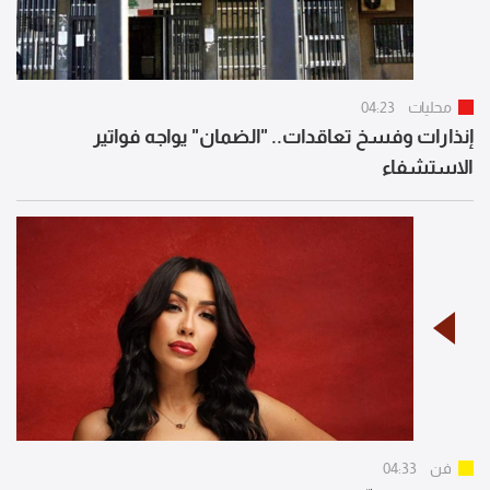
محليات
04:23
إنذارات وفسخ تعاقدات.. "الضمان" يواجه فواتير
الاستشفاء
فن
04:33