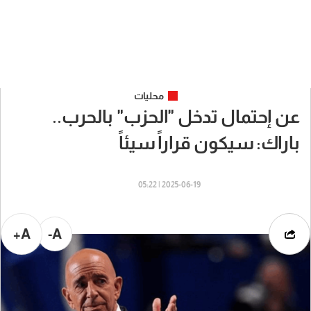
محليات
عن إحتمال تدخل "الحزب" بالحرب..
باراك: سيكون قراراً سيئاً
2025-06-19 | 05:22
A+
A-