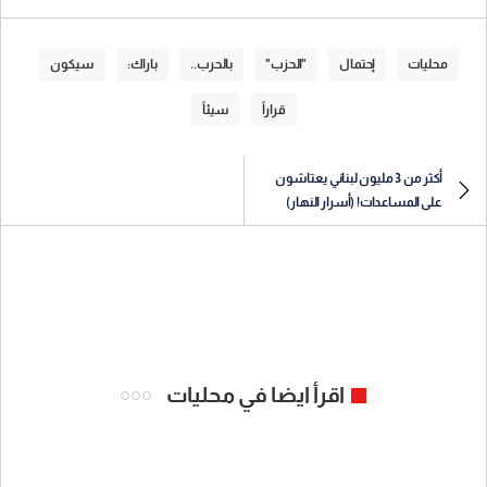
محليات
إحتمال
"الحزب"
بالحرب..
باراك:
سيكون
قراراً
سيئاً
أكثر من 3 مليون لبناني يعتاشون
على المساعدات! (أسرار النهار)
اقرأ ايضا في محليات