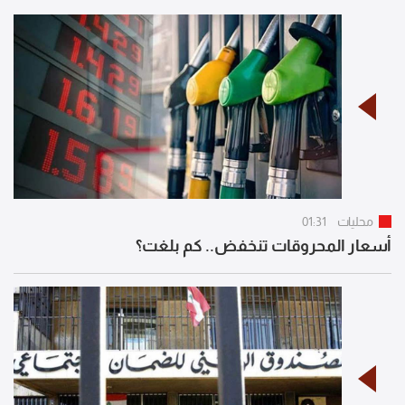
محليات
01:31
أسعار المحروقات تنخفض.. كم بلغت؟