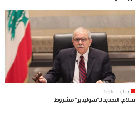
محليات
15:36
سلام: التمديد لـ"سوليدير" مشروط