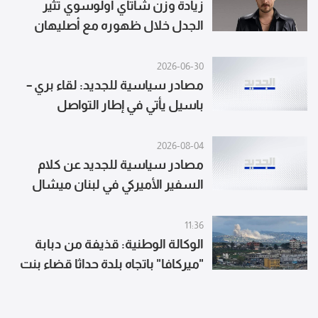
زيادة وزن شاتاي أولوسوي تثير
الجدل خلال ظهوره مع أصليهان
مالبورا في بودروم
2026-06-30
مصادر سياسية للجديد: لقاء بري –
باسيل يأتي في إطار التواصل
المستمر بين التيار وعين التينة، مع
تقارب في الموقف والسعي لإبعاد
2026-08-04
مصادر سياسية للجديد عن كلام
الفتنة والتأكيد على متابعة اللقاءات
لتحصين الساحة المحلية
السفير الأميركي في لبنان ميشال
عيسى: يدل على تواضع ما يمكن
انجازه في مفاوضات روما
11:36
الوكالة الوطنية: قذيفة من دبابة
"ميركافا" باتجاه بلدة حداثا قضاء بنت
جبيل بالتزامن مع عملية تمشيط
للبلدة