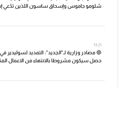
شلومو جاموس وإسحاق ساسون اللذين تدّعي إس
الله خطفهما عامي 1982 و1985
13:21
🔵 مصادر وزارية لـ"الجديد": التمديد لسوليدير ف
حصل سيكون مشروطا بالانتهاء من الاعمال المك
بانتظار مناقشة التقرير التي خلصت اليه اللجنة و
القرار