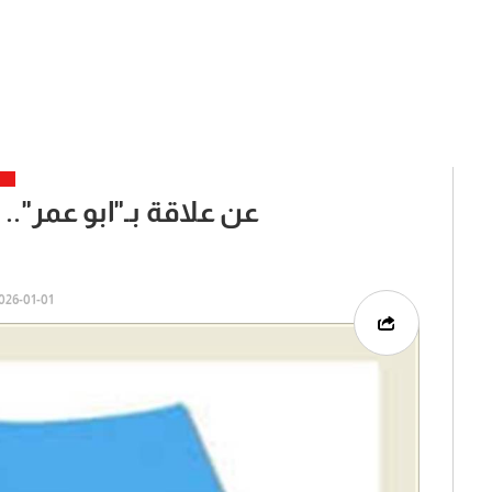
عن علاقة بـ"ابو عمر".
26-01-01 | 18:07