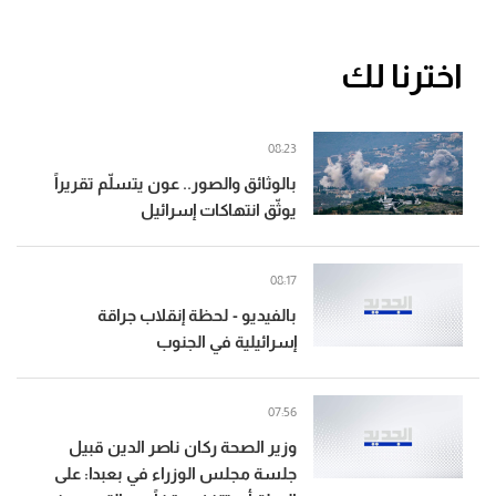
اخترنا لك
08:23
بالوثائق والصور.. عون يتسلّم تقريراً
يوثّق انتهاكات إسرائيل
08:17
بالفيديو - لحظة إنقلاب جراقة
إسرائيلية في الجنوب
07:56
وزير الصحة ركان ناصر الدين قبيل
جلسة مجلس الوزراء في بعبدا: على