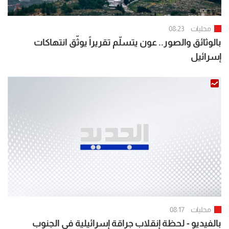
محليات
08:23
بالوثائق والصور.. عون يتسلّم تقريراً يوثّق انتهاكات
إسرائيل
محليات
08:17
بالفيديو - لحظة إنقلاب جراقة إسرائيلية في الجنوب