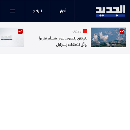
أخبار
البرامج
08:23
بالوثائق والصور.. عون يتسلّم تقريراً
يوثّق انتهاكات إسرائيل