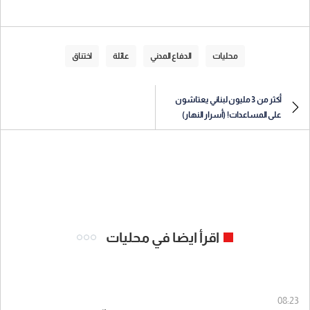
محليات
الدفاع المدني
عائلة
اختناق
أكثر من 3 مليون لبناني يعتاشون
على المساعدات! (أسرار النهار)
اقرأ ايضا في محليات
08:23