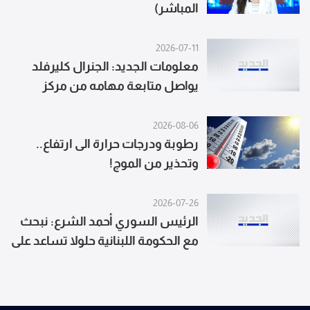
المباشر)
2026-07-11
معلومات الجديد: الجنرال كليرفلد
يواصل متابعة مهامه من مركز
القيادة الوسطى في فلوريدا فيما
يقود مساعده في لبنان الاجتماعات
2026-08-06
بإشرافه
رطوبة ودرجات حرارة الى ارتفاع..
وتحذير من الموج!
2026-07-26
الرئيس السوري أحمد الشرع: نبحث
مع الحكومة اللبنانية حلولا تساعد على
إخراج لبنان إلى بر الأمان ولا نعتزم
القيام بأي تدخل عسكري في لبنان