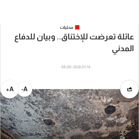
محليات
عائلة تعرضت للإختناق.. وبيان للدفاع
المدني
2026-01-14 | 08:06
A+
A-