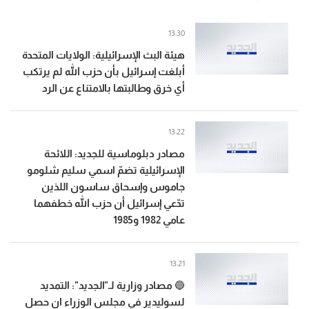
13:30
هيئة البث الإسرائيلية: الولايات المتحدة
أبلغت إسرائيل بأن حزب الله لم يرتكب
أي خرق وطالبتها بالامتناع عن الرد
13:22
مصادر دبلوماسية للجديد: اللائحة
الإسرائيلية تضمّ اسمي سليم شلومو
جاموس وإسحاق ساسون اللذين
تدّعي إسرائيل أن حزب الله خطفهما
عامي 1982 و1985
13:21
🔵 مصادر وزارية لـ"الجديد": التمديد
لسوليدير في مجلس الوزراء ان حصل