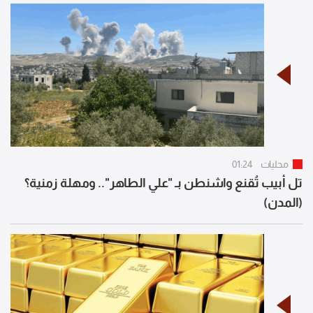
محليات
01:24
تل أبيب تُقنع واشنطن بـ "علي الطاهر".. ومهلة زمنية؟
(المدن)