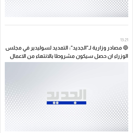
13:21
🔵 مصادر وزارية لـ"الجديد": التمديد لسوليدير في مجلس
الوزراء ان حصل سيكون مشروطا بالانتهاء من الاعمال
المكلفة بها سوليدير بانتظار مناقشة التقرير التي خلصت
اليه اللجنة وعلى أساسه يتخذ القرار