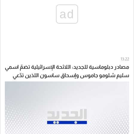
ad
13:22
مصادر دبلوماسية للجديد: اللائحة الإسرائيلية تضمّ اسمي
سليم شلومو جاموس وإسحاق ساسون اللذين تدّعي
إسرائيل أن حزب الله خطفهما عامي 1982 و1985