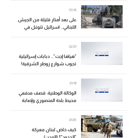
03:16
على بعد أمتار قليلة من الجيش
اللبناني.. اسرائيل تتوغل في
زوطر الغربية!
02:01
"هياها إجت".. دبابات إسرائيلية
تجوب شوارع زوطر الشرقية!
(فيديو)
01:19
الوكالة الوطنية: قصف مدفعي
محيط بلدة المنصوري وإصابة
عدد من المنازل
01:05
كيف خاض لبنان معركة
"الحدود"؟ (المدن)