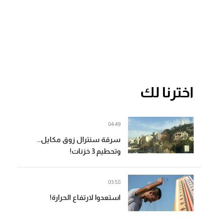
اخترنا لك
04:49
سرقة سنترال زوق مكايل..
وتحطيم 3 خزنات!
03:58
استعدوا لارتفاع الحرارة!