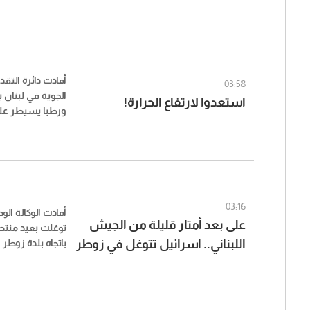
وفروا الى جهة م
المكان عناصر من ا
الجنائية التي عم
وبوشرت التحقيق
أفادت دائرة التق
03:58
الجوية في ​لبنان​
استعدوا لارتفاع الحرارة!
ورطبا يسيطر عل
للمتوسط، مع در
معدلاتها الموسم
وأشارت في نشرته
الطقس يستمر حتى
درجات الحرارة إلى
03:16
أفادت الوكالة الو
المناطق الداخلية
على بعد أمتار قليلة من الجيش
توغلت بعيد منتص
الموسمية ويتحول
اللبناني.. اسرائيل تتوغل في زوطر
باتجاه بلدة زوطر 
ترابياً جديداً في
الغربية!
جديد لاتفاق المنط
وافاد الاهالي في