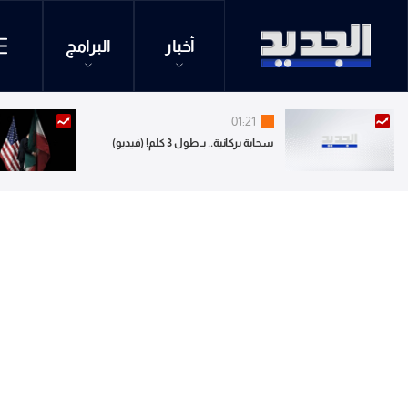
أخبار
البرامج
01:21
سحابة بركانية.. بـ طول 3 كلم! (فيديو)