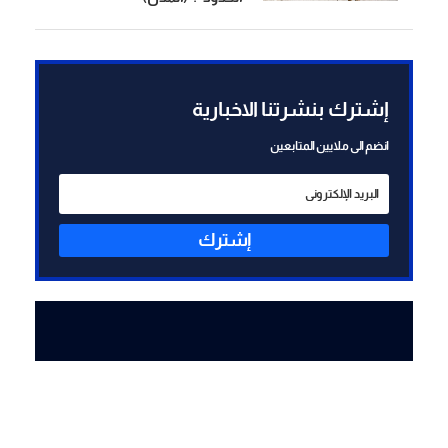
إشترك بنشرتنا الاخبارية
انضم الى ملايين المتابعين
إشترك