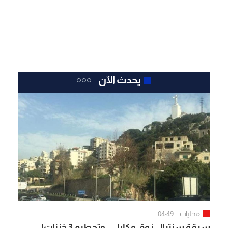
يحدث الآن
محليات
04:49
سرقة سنترال زوق مكايل.. وتحطيم 3 خزنات!