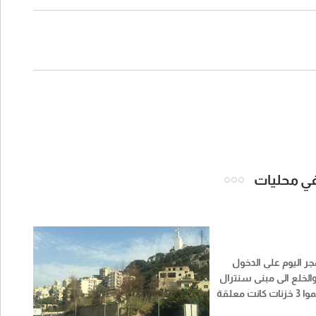
 في محليات
ر اليوم على الدخول
لخلع الى مبنى سنترال
زوق مكايل وحطموا 3 خزنات كانت معلقة
ن داخلها مبالغ من المال