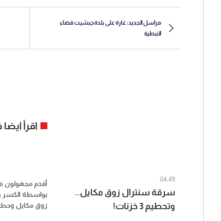
مراسل الجديد: غارة على بلدة جبشيت قضاء
النبطية
اقرأ ايضا
04:49
أقدم مجهولون فج
سرقة سنترال زوق مكايل..
بواسطة الكسر وا
وتحطيم 3 خزنات!
بالحائط وسرقوا م