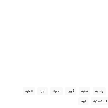
وإصابة
ثمانية
آخرين
حصيلة
أولية
للغارة
السكسكية
اليوم