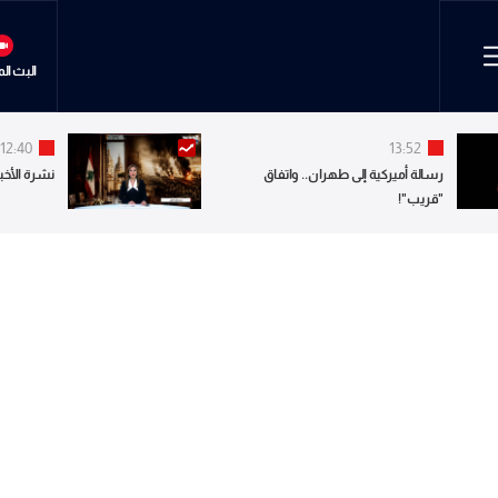
البث ال
12:40
13:52
رسالة أميركية إلى طهران.. واتفاق
نشرة الأخبا
"قريب"!