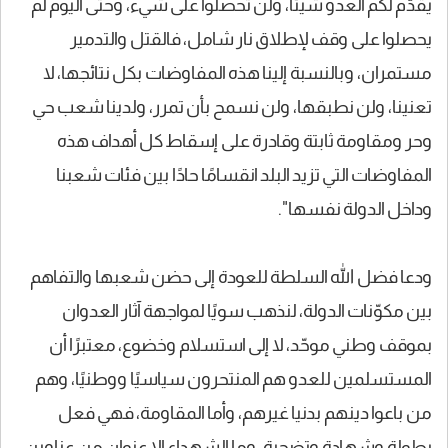
يقدّم لكم العدو شيئًا، ولن تحصلوا على شيء، وحتى اليوم لم
يحصلوا على وقف لإطلاق نار شامل، فالقتل والتدمير
مستمران، وبالنسبة إلينا هذه المفاوضات بكل نتائجها، لا
تعنينا، ولن نطبقها، ولن نسمح بأن تمرر، ولدينا شعب حي
وحر ومقاومة ثابتة وقادرة على إسقاط كل أهداف هذه
المفاوضات التي تزيد البلد انقسامًا حادًا بين فئات شعبنا
وداخل الدولة نفسها".
ودعا فضل الله السلطة للعودة إلى حضن شعبها والتفاهم
بين مكوّنات الدولة، لنذهب سويًا لمواجهة آثار العدوان
بموقف وطني موحّد، لا إلى استسلام وخضوع، معتبرًا أن
المستسلمين للعدو هم المنتحرون سياسيًا ووطنيًا، وهم
من باعوا دينهم بدنيا غيرهم، وأما المقاومة، فهي فعل
بطولة وشهادة وتضحية، وما الشهداء إلا عنوان من عناوين