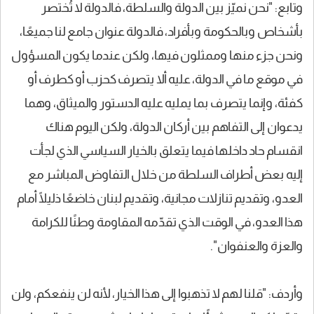
وتابع: "نحن نميّز بين الدولة والسلطة، فالدولة لا تُختصر
بأشخاص وبالحكومة وبأفراد، فالدولة عنوان جامع لنا جميعًا،
ونحن جزء منها وممثلون فيها، ولكن عندما يكون المسؤول
في موقع ما في الدولة، عليه ألا يتصرف كحزب أو كطرف أو
كفئة، وإنما يتصرف بما يمليه عليه الدستور والميثاق، وهما
يدعوان إلى التفاهم بين أركان الدولة، ولكن اليوم هناك
انقسام حاد داخلها فيما يتعلق بالخيار السياسي الذي لجأت
إليه بعض أطراف السلطة من خلال التفاوض المباشر مع
العدو، وتقديم تنازلات مجانية، وتقديم لبنان خاضعًا ذليلًا أمام
هذا العدو، في الوقت الذي تقدّمه المقاومة وطنًا للكرامة
والعزة والعنفوان".
وأردف: "قلنا لهم لا تذهبوا إلى هذا الخيار، لأنه لن ينفعكم، ولن