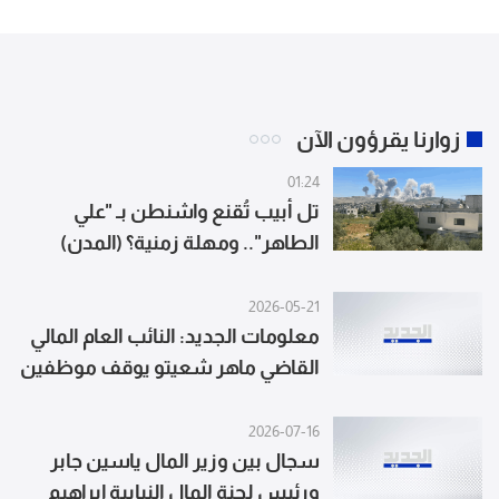
زوارنا يقرؤون الآن
01:24
تل أبيب تُقنع واشنطن بـ "علي
الطاهر".. ومهلة زمنية؟ (المدن)
2026-05-21
معلومات الجديد: النائب العام المالي
القاضي ماهر شعيتو يوقف موظفين
اثنين في مؤسسة كهرباء لبنان
لثبوت تورطهما بسرقة كابلات
2026-07-16
نحاس واستبدالها بكابلات حديد
سجال بين وزير المال ياسين جابر
وبيعها بملايين الدولارات
ورئيس لجنة المال النيابية إبراهيم