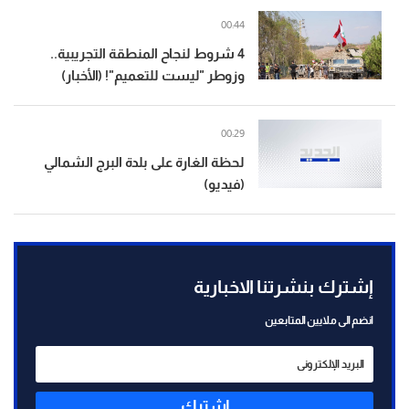
00:44
4 شروط لنجاح المنطقة التجريبية..
وزوطر "ليست للتعميم"! (الأخبار)
00:29
لحظة الغارة على بلدة البرج الشمالي
(فيديو)
إشترك بنشرتنا الاخبارية
انضم الى ملايين المتابعين
إشترك