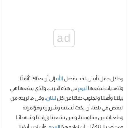
ad
وخلال حفل تأبيني، لفت فضل
الله
إلى أن هناك "أثمانًا
وتضحيات ندفعها
اليوم
في هذه الحرب، والذي يدفعها هي
بيئتنا وأهلنا والجنوب دفاعًا عن كل
لبنان
، وكل ما نريده من
البعض في بلدنا، أن يكفّ ألسنته وشروره ومؤامراته
وطعناته عن مقاومتنا، ونحن بشعبنا وإرادتنا وشهدائنا
ومجاهدينا، نتكفّل بأن نواجه هذا
العدو
، وأن نحرر أرضنا،