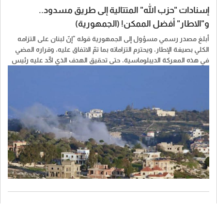
إسنادات "حزب الله" المتتالية إلى طريق مسدود..
و"الاطار" أفضل الممكن! (الجمهورية)
أبلغ مصدر رسمي مسؤول إلى الجمهورية قوله "إنّ لبنان على التزامه
الكلي بصيغة الإطار، ويحترم التزاماته بما تمّ الاتفاق عليه، وقراره المضي
في هذه المعركة الديبلوماسية، حتى تحقيق الهدف الذي اكّد عليه رئيس
الجمهورية العماد جوزاف عون بالانسحاب الكامل للجيش الإسرائيلي من
الأراضي اللبنانية، واستعادة الأسرى وعودة الاهالي إلى بلداتهم في الجنوب
والبدء بإعادة الإعمار".