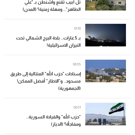
تل أبيب تُقنع واشنطن بـ "علي
الطاهر".. ومهلة زمنية؟ (المدن)
01:10
بـ 5 غارات.. بلدة البرج الشمالي تحت
النيران الاسرائيلية!
00:55
إسنادات "حزب الله" المتتالية إلى طريق
مسدود.. و"الاطار" أفضل الممكن!
(الجمهورية)
00:51
"حزب الله" والقيادة السورية..
ومفاجأة؟ (الديار)