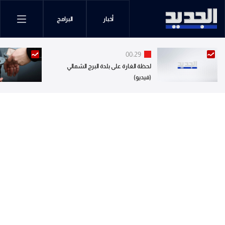
أخبار
البرامج
00:29
لحظة الغارة على بلدة البرج الشمالي
(فيديو)