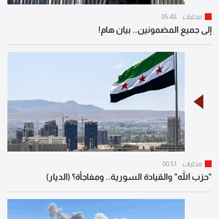
محليات
05:48
إلى جميع المضمونين.. بيان هام!
محليات
00:51
"حزب الله" والقيادة السورية.. ومفاجأة؟ (الديار)