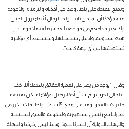
ونمنع الاعتداء على بلدنا، وهذا خيار أخذناه والتزمناه، ولا عودة
عنه، مؤكدًا أن الميدان ثابت، ولدينا رجال أشداء تزول الجبال
ولا تهتز أقدامهم في مواجهة العدو، وعليه، فلا خوف على
هذه المقاومة، ولا على مستقبلها، وسنسقط أي مؤامرة
تستهدفها من أي جهة كانت".
وقال: "يوجد من يصر على تعمية الحقائق بالادعاء أننا أخذنا
البلد إلى الحرب ولم نسأل أحدًا، ومثل هؤلاء لم يكن يعنيهم
ما يرتكبه العدو يوميًا على مدى 15 شهرًا، ولطالما كنا نكرر في
لقاءاتنا مع رئيسي الجمهورية والحكومة والقوى السياسية
والجهات الدولية أن لصبرنا حدودًا ودمنا ليس رخيصًا والمهلة