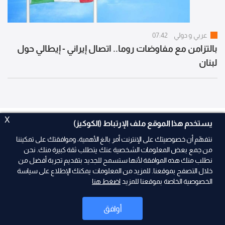
عربي و دولي
07:42
بالتزامن مع مفاوضات روما.. اتصال إيراني - إيطالي حول
لبنان
X
يستخدم هذا الموقع ملف الإرتباط (الكوكيز)
نتفهّم أن خصوصيتك على الإنترنت أمر بالغ الأهمية، وموافقتك على تمكيننا
من جمع بعض المعلومات الشخصية عنك يتطلب ثقة كبيرة منك. نحن
نطلب منك هذه الموافقة لأنها ستسمح للجديد بتقديم تجربة أفضل من
خلال التصفح بموقعنا. للمزيد من المعلومات يمكنك الإطلاع على سياسة
حمّل تطبيقنا الجديد
الخصوصية الخاصة بموقعنا للمزيد
اضغط هنا
أوافق
كل الأخبار والبرامج في مكان واحد
شاهد برامجك المفضلة