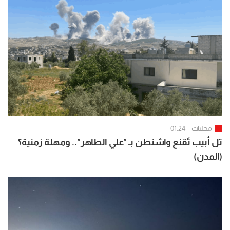
محليات
01:24
تل أبيب تُقنع واشنطن بـ "علي الطاهر".. ومهلة زمنية؟
(المدن)