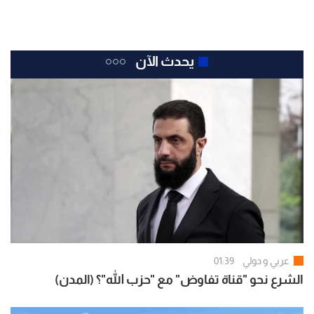
يحدث الآن
عربي و دولي
01:39
الشرع نحو "قناة تفاوض" مع "حزب الله"؟ (المدن)