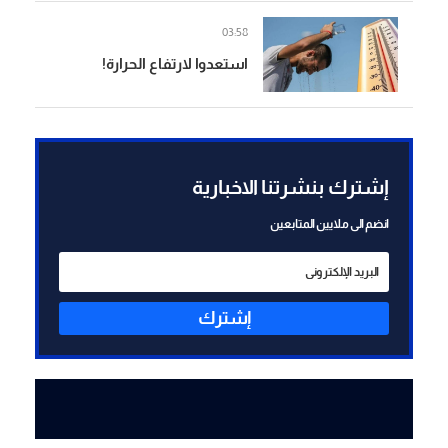
فينا نكمشها بايدنا قد ما
03:58
واطية"
استعدوا لارتفاع الحرارة!
إشترك بنشرتنا الاخبارية
انضم الى ملايين المتابعين
إشترك