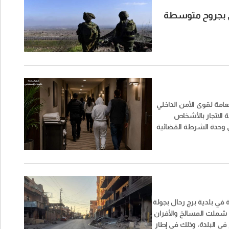
لي بجروح متوسطة
عامة لقوى الأمن الداخلي
 الاتجار بالأشخاص
ي وحدة الشرطة القضائية
 شبكتين منظّمتين
الدعارة والاتجار
قة الحمرا - بيروت"
في بلدية برج رحال بجولة
 شملت المسالخ والأفران
 في البلدة، وذلك في إطار