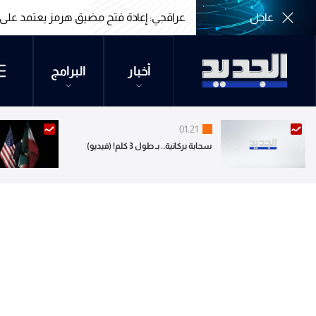
عاجل
عراقجي: إعادة فتح مضيق هرمز يعتمد على 
عراقجي: إعادة فتح مضيق هرمز يعتمد على 
أخبار
البرامج
01:21
سحابة بركانية.. بـ طول 3 كلم! (فيديو)