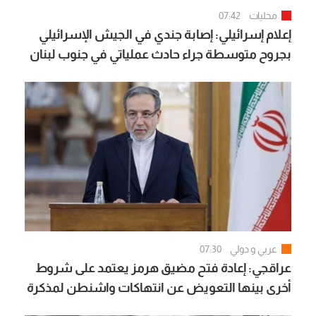
محليات
07:42
إعلام إسرائيلي: إصابة جندي في الجيش الإسرائيلي
بجروح متوسطة جراء حادث عملياتي في جنوب لبنان
عربي و دولي
07:30
عراقجي: إعادة فتح مضيق هرمز يعتمد على شروط
أخرى بينها التعويض عن انتهاكات واشنطن لمذكرة
تفاهم إسلام آباد