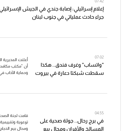
07:42
إعلام إسرائيلي: إصابة جندي في الجيش الإسرائي
جراء حادث عملياتي في جنوب لبنان
07:02
أعلنت المديرية ال
"واتساب" وغرف فندق.. هكذا
أن "مكتب مكافحة
سقطت شبكتا دعارة في بيروت
وحماية الآداب ف
تمكّن من تفكيك
تنشطان في أعمال 
بالأشخاص في منط
04:55
قامت لجنة الصحة 
في برج رحال.. جولة صحية على
توعوية وتقييمية
المسالخ والأفران ومحال بيع
ومحال بيع الدجاج