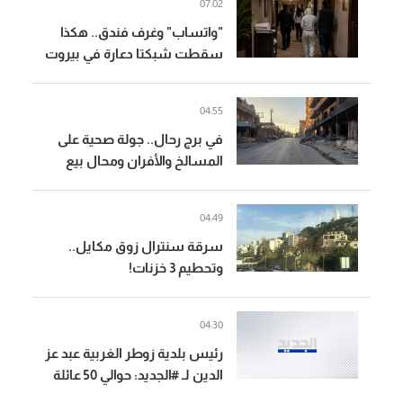
07:02
"واتساب" وغرف فندق.. هكذا
سقطت شبكتا دعارة في بيروت
04:55
في برج رحال.. جولة صحية على
المسالخ والأفران ومحال بيع
الدجاج
04:49
سرقة سنترال زوق مكايل..
وتحطيم 3 خزنات!
04:30
رئيس بلدية زوطر الغربية عبد عز
الدين لـ #الجديد: حوالي 50 عائلة
استقرت في البلدة و "المسيرة