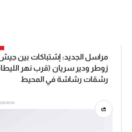
مراسل الجديد: إشتباكات بين جيش ال
زوطر ودير سريان (قرب نهر الليطان
رشقات رشاشة في المحيط
26-05-04 | 06:16