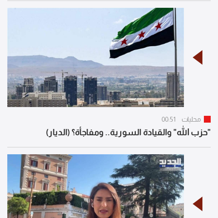
محليات
00:51
"حزب الله" والقيادة السورية.. ومفاجأة؟ (الديار)