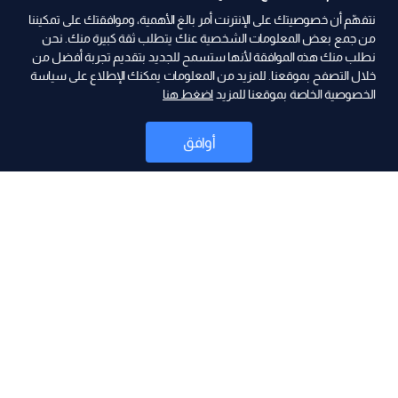
نتفهّم أن خصوصيتك على الإنترنت أمر بالغ الأهمية، وموافقتك على تمكيننا
من جمع بعض المعلومات الشخصية عنك يتطلب ثقة كبيرة منك. نحن
نطلب منك هذه الموافقة لأنها ستسمح للجديد بتقديم تجربة أفضل من
ad
خلال التصفح بموقعنا. للمزيد من المعلومات يمكنك الإطلاع على سياسة
الخصوصية الخاصة بموقعنا للمزيد
اضغط هنا
أوافق
أخبار