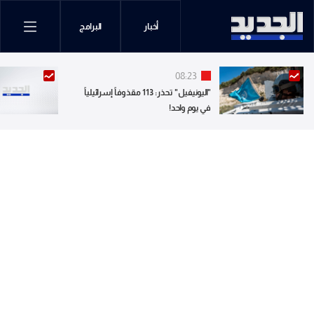
أخبار
البرامج
08:23
"اليونيفيل" تحذر: 113 مقذوفاً إسرائيلياً
في يوم واحد!