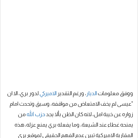
ووفق معلومات
الديار
، ورغم التقدير
الاميركي
لدور بري، الا ان
"عيسى لم يخف الامتعاض من مواقفه، وسبق وتحدث امام
زواره عن خيبة امل، لانه كان الظن بألا يجد
حزب الله
من
يمنحه غطاء عند الشيعة، وما يفعله بري يمنع عزله، هذه
المقاربة الاميركية تبين عدم الفهم الحقيقي لموقع بري