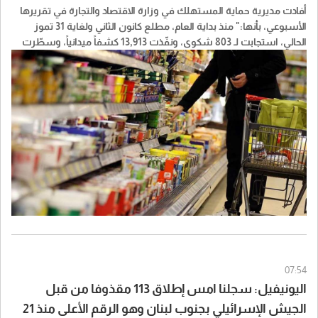
أفادت مديرية حماية المستهلك في وزارة الاقتصاد والتجارة في تقريرها
الأسبوعي، بأنها:" منذ بداية العام، مطلع كانون الثاني ولغاية 31 تموز
الحالي، استجابت لـ 803 شكوى، ونفّذت 13,913 كشفاً ميدانياً، وسطّرت
596 محضر ضبط.
وفي أسبوع 27 لغاية 31 تموز: استجابت مديرية حماية المستهلك لـ 59
شكوى، ونفّذت 623 كشفاً نتج عنها 13 محضر ضبط".
وقالت:"إن وزارة الاقتصاد والتجارة إذ ترفع شعار "كل مواطن مراقب"
تطلب من المواطنين والمستهلكين التقدم بالشكاوى ضدّ أي مخالفات
يرصدونها سواء عبر تطبيقها الإلكتروني (MoET Digital Services)، أو
عبر الخط الساخن لجمعية المستهلك-لبنان (01750650)".
07:54
اليونيفيل: سجلنا امس إطلاق 113 مقذوفا من قبل
الجيش الإسرائيلي بجنوب لبنان وهو الرقم الأعلى منذ 21