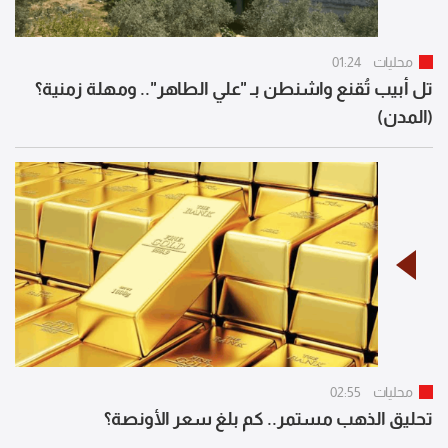
محليات
01:24
تل أبيب تُقنع واشنطن بـ "علي الطاهر".. ومهلة زمنية؟
(المدن)
محليات
02:55
تحليق الذهب مستمر.. كم بلغ سعر الأونصة؟