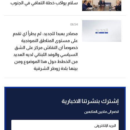
سلام يواكب خطة التعافي في الجنوب
06:54
مصادر بعبدا للجديد: لم يطرأ اي تقدم
على مستوى المناطق النموذجية
خصوصاً ان النقاش مركز على الشق
السياسي والوفد اللبناني لديه العديد
من الخطط حول هذا الموضوع ومن
بينها بلدة زوطر الشرقية
إشترك بنشرتنا الاخبارية
انضم الى ملايين المتابعين