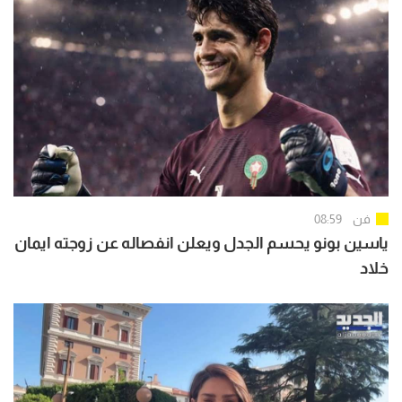
فن
08:59
ياسين بونو يحسم الجدل ويعلن انفصاله عن زوجته ايمان
خلاد